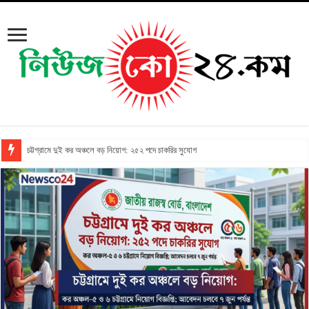
চট্টগ্রামে দুই কর অঞ্চলে বড় নিয়োগ: ২৫২ পদে চাকরির সুযোগ