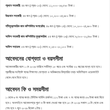
প্রধান সহকারী:
৪৪ জন (গ্রেড-১৩) বেতন: ১১,০০০-২৬,৫৯০ টাকা।
উচ্চমান সহকারী:
৪৪ জন (গ্রেড-১৪) বেতন: ১০,২০০-২৪,৬৮০ টাকা।
সাঁটমুদ্রাক্ষরিক কাম কম্পিউটার অপারেটর:
৪৬ জন (গ্রেড-১৪) বেতন: ১০,২০০-২৪,৬৮০ টাকা।
অফিস সহকারী কাম কম্পিউটার মুদ্রাক্ষরিক:
৫৪ জন (গ্রেড-১৬) বেতন: ৯,৩০০-২২,৪৯০ টাকা।
অফিস সহায়ক:
৫৪ জন (গ্রেড-২০) বেতন: ৮,২৫০-২০,১০০ টাকা।
আবেদনের যোগ্যতা ও বয়সসীমা
আবেদনকারীর বয়স ১ মে ২০২৬ তারিখে সর্বনিম্ন ১৮ বছর এবং সর্বোচ্চ ৩২ বছরের মধ্যে হতে হবে।
প্রার্থীদের সংশ্লিষ্ট পদের শিক্ষাগত যোগ্যতা ও অভিজ্ঞতার বিস্তারিত তথ্য অফিশিয়াল ওয়েবসাইট
থেকে দেখে নিতে হবে।
আবেদন ফি ও সময়সীমা
১ থেকে ৬ নং পদের জন্য টেলিটক সার্ভিস চার্জসহ ১১২ টাকা এবং ৭ নং পদের জন্য ৫৬ টাকা জমা দিতে
হবে। অনলাইনে আবেদনপত্র পূরণ ও ফি জমা দেওয়া শুরু হবে ১৮ মে ২০২৬ সকাল ১০টা থেকে এবং
শেষ হবে ৭ জুন ২০২৬ বিকেল ৫টায়।