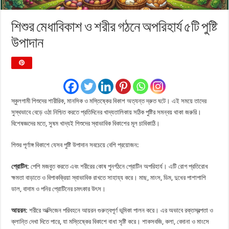
শিশুর মেধাবিকাশ ও শরীর গঠনে অপরিহার্য ৫টি পুষ্টি
উপাদান
স্কুলগামী শিশুদের শারীরিক, মানসিক ও মস্তিষ্কের বিকাশ অত্যন্ত দ্রুত ঘটে। এই সময়ে তাদের
সুস্থভাবে বেড়ে ওঠা নিশ্চিত করতে প্রতিদিনের খাদ্যতালিকায় সঠিক পুষ্টির সমন্বয় থাকা জরুরি।
বিশেষজ্ঞদের মতে, সুষম খাদ্যই শিশুদের স্বাভাবিক বিকাশের মূল চাবিকাঠি।
শিশুর পূর্ণাঙ্গ বিকাশে যেসব পুষ্টি উপাদান সবচেয়ে বেশি প্রয়োজন:
প্রোটিন:
পেশি মজবুত করতে এবং শরীরের কোষ পুনর্গঠনে প্রোটিন অপরিহার্য। এটি রোগ প্রতিরোধ
ক্ষমতা বাড়াতে ও বিপাকক্রিয়া স্বাভাবিক রাখতে সাহায্য করে। মাছ, মাংস, ডিম, দুধের পাশাপাশি
ডাল, বাদাম ও পনির প্রোটিনের চমৎকার উৎস।
আয়রন:
শরীরে অক্সিজেন পরিবহনে আয়রন গুরুত্বপূর্ণ ভূমিকা পালন করে। এর অভাবে রক্তস্বল্পতা ও
ক্লান্তি দেখা দিতে পারে, যা মস্তিষ্কের বিকাশে বাধা সৃষ্টি করে। শাকসবজি, কলা, বেদানা ও মাংসে