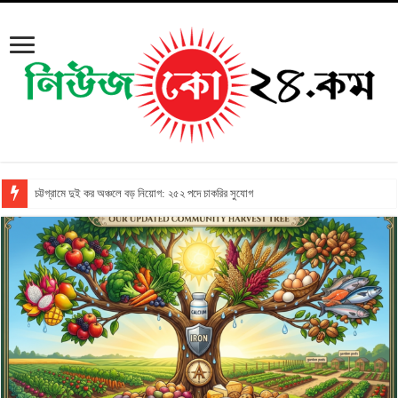
চট্টগ্রামে দুই কর অঞ্চলে বড় নিয়োগ: ২৫২ পদে চাকরির সুযোগ