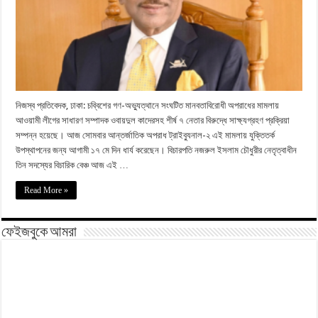
নিজস্ব প্রতিবেদক, ঢাকা: চব্বিশের গণ-অভ্যুত্থানে সংঘটিত মানবতাবিরোধী অপরাধের মামলায়
আওয়ামী লীগের সাধারণ সম্পাদক ওবায়দুল কাদেরসহ শীর্ষ ৭ নেতার বিরুদ্ধে সাক্ষ্যগ্রহণ প্রক্রিয়া
সম্পন্ন হয়েছে। আজ সোমবার আন্তর্জাতিক অপরাধ ট্রাইব্যুনাল-২ এই মামলায় যুক্তিতর্ক
উপস্থাপনের জন্য আগামী ১৭ মে দিন ধার্য করেছেন। বিচারপতি নজরুল ইসলাম চৌধুরীর নেতৃত্বাধীন
তিন সদস্যের বিচারিক বেঞ্চ আজ এই …
Read More »
ফেইজবুকে আমরা