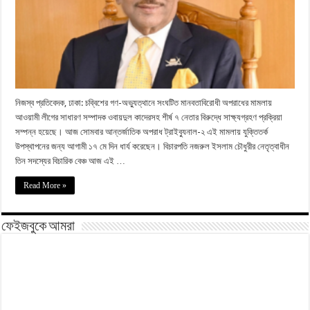
নিজস্ব প্রতিবেদক, ঢাকা: চব্বিশের গণ-অভ্যুত্থানে সংঘটিত মানবতাবিরোধী অপরাধের মামলায়
আওয়ামী লীগের সাধারণ সম্পাদক ওবায়দুল কাদেরসহ শীর্ষ ৭ নেতার বিরুদ্ধে সাক্ষ্যগ্রহণ প্রক্রিয়া
সম্পন্ন হয়েছে। আজ সোমবার আন্তর্জাতিক অপরাধ ট্রাইব্যুনাল-২ এই মামলায় যুক্তিতর্ক
উপস্থাপনের জন্য আগামী ১৭ মে দিন ধার্য করেছেন। বিচারপতি নজরুল ইসলাম চৌধুরীর নেতৃত্বাধীন
তিন সদস্যের বিচারিক বেঞ্চ আজ এই …
Read More »
ফেইজবুকে আমরা