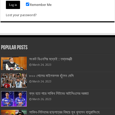
Remember Me
Lost your password?
Popular Posts
সংকট বিএনপির মধ্যেই : তথ্যমন্ত্রী
March 24, 2023
৮০০ গোলের মাইলফলক ছুঁলেন মেসি
March 24, 2023
বন্ধ হতে পারে সাকিব লিটনের আইপিএলের দরজা!
March 26, 2023
সাকিব-লিটনদের ছাড়পত্রের বিষয়ে মুখ খুললেন হাতুরাসিংহে