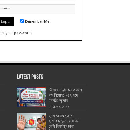
Remember Me
ost your password?
Latest Posts
চট্টগ্রামে দুই কর অঞ্চলে
বড় নিয়োগ: ২৫২ পদে
চাকরির সুযোগ
May 8, 2026
হামে আক্রান্ত ৪৭
হাজার ছাড়াল, সবচেয়ে
বেশি বিপর্যস্ত ঢাকা