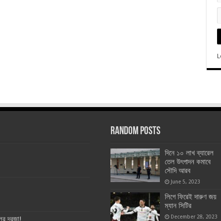
L
Random Posts
দিনে ১০ লাখ ব্যারেল
তেল উৎপাদন কমাবে
সৌদি আরব
June 5, 2023
লিগে ফিরেই দারুণ জয়
ম্যান সিটির
December 28, 2023
ের দরজা!