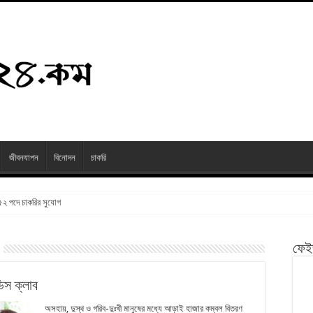
জীবনযাপন
বিনোদন
চাকরি
২৫২ পদে চাকরির সুযোগ
ফেই
িস ক্লাব
অসহায়, দুস্থ ও গরিব-দুঃখী মানুষের মধ্যে আড়াই হাজার কম্বল বিতরণ