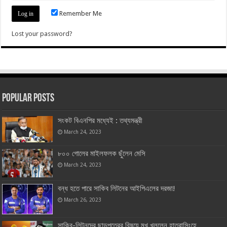
Remember Me
Lost your password?
Popular Posts
সংকট বিএনপির মধ্যেই : তথ্যমন্ত্রী
March 24, 2023
৮০০ গোলের মাইলফলক ছুঁলেন মেসি
March 24, 2023
বন্ধ হতে পারে সাকিব লিটনের আইপিএলের দরজা!
March 26, 2023
সাকিব-লিটনদের ছাড়পত্রের বিষয়ে মুখ খুললেন হাতুরাসিংহে