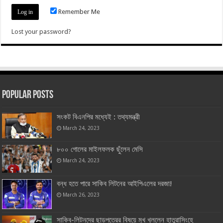
Remember Me
Lost your password?
Popular Posts
সংকট বিএনপির মধ্যেই : তথ্যমন্ত্রী
March 24, 2023
৮০০ গোলের মাইলফলক ছুঁলেন মেসি
March 24, 2023
বন্ধ হতে পারে সাকিব লিটনের আইপিএলের দরজা!
March 26, 2023
সাকিব-লিটনদের ছাড়পত্রের বিষয়ে মুখ খুললেন হাতুরাসিংহে