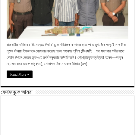
রাজধানীর বারিধারায় ‘ডি মাজেন্ড গির্জায়’ ঢুকে পরিচালক ফাদারের হাত-পা ও মুখ বেঁধে আড়াই লাখ টাকা
লুটের ঘটনায় তিনজনকে গ্রেপ্তার করেছে ঢাকা মহানগর পুলিশ (ডিএমপি)। গত মঙ্গলবার গভীর রাতে
দেয়াল টপকে ভেতরে ঢুকে এই দুর্ধর্ষ দস্যুতার ঘটনাটি ঘটে। গ্রেপ্তারকৃত ব্যক্তিরা হলেন—আবুল
হোসেন রতন ওরফে হাবু (৩৬), মোহাম্মদ নিজাম ওরফে মিজান (৩৭) …
Read More »
ফেইজবুকে আমরা