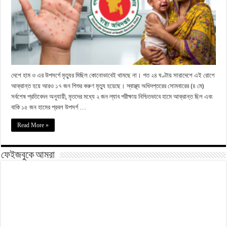
দেশে হাম ও এর উপসর্গে মৃত্যুর মিছিল কোনোভাবেই থামছে না। গত ২৪ ঘণ্টায় সারাদেশে এই রোগে
আক্রান্ত হয়ে আরও ১৭ জন শিশুর করুণ মৃত্যু হয়েছে। স্বাস্থ্য অধিদপ্তরের সোমবারের (৪ মে)
সর্বশেষ প্রতিবেদন অনুযায়ী, মৃতদের মধ্যে ২ জন ল্যাব পরীক্ষায় নিশ্চিতভাবে হামে আক্রান্ত ছিল এবং
বাকি ১৫ জন হামের প্রবল উপসর্গ …
Read More »
ফেইজবুকে আমরা