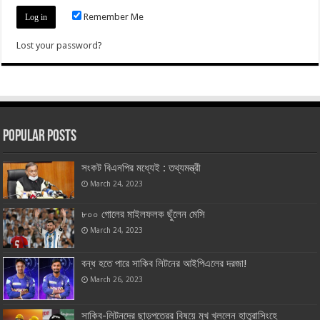
Remember Me
Lost your password?
Popular Posts
সংকট বিএনপির মধ্যেই : তথ্যমন্ত্রী
March 24, 2023
৮০০ গোলের মাইলফলক ছুঁলেন মেসি
March 24, 2023
বন্ধ হতে পারে সাকিব লিটনের আইপিএলের দরজা!
March 26, 2023
সাকিব-লিটনদের ছাড়পত্রের বিষয়ে মুখ খুললেন হাতুরাসিংহে