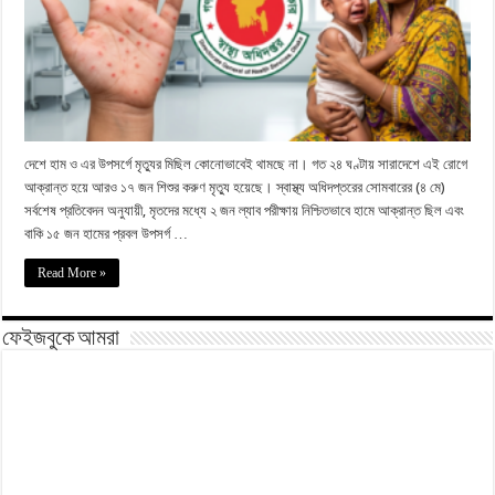
দেশে হাম ও এর উপসর্গে মৃত্যুর মিছিল কোনোভাবেই থামছে না। গত ২৪ ঘণ্টায় সারাদেশে এই রোগে
আক্রান্ত হয়ে আরও ১৭ জন শিশুর করুণ মৃত্যু হয়েছে। স্বাস্থ্য অধিদপ্তরের সোমবারের (৪ মে)
সর্বশেষ প্রতিবেদন অনুযায়ী, মৃতদের মধ্যে ২ জন ল্যাব পরীক্ষায় নিশ্চিতভাবে হামে আক্রান্ত ছিল এবং
বাকি ১৫ জন হামের প্রবল উপসর্গ …
Read More »
ফেইজবুকে আমরা