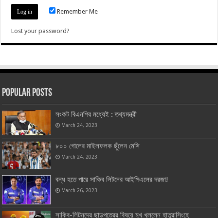
Remember Me
Lost your password?
Popular Posts
সংকট বিএনপির মধ্যেই : তথ্যমন্ত্রী
March 24, 2023
৮০০ গোলের মাইলফলক ছুঁলেন মেসি
March 24, 2023
বন্ধ হতে পারে সাকিব লিটনের আইপিএলের দরজা!
March 26, 2023
সাকিব-লিটনদের ছাড়পত্রের বিষয়ে মুখ খুললেন হাতুরাসিংহে