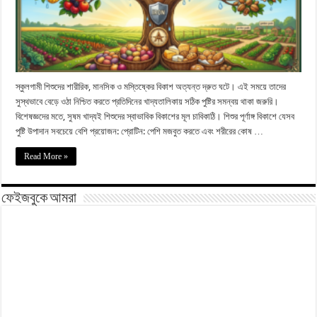
স্কুলগামী শিশুদের শারীরিক, মানসিক ও মস্তিষ্কের বিকাশ অত্যন্ত দ্রুত ঘটে। এই সময়ে তাদের
সুস্থভাবে বেড়ে ওঠা নিশ্চিত করতে প্রতিদিনের খাদ্যতালিকায় সঠিক পুষ্টির সমন্বয় থাকা জরুরি।
বিশেষজ্ঞদের মতে, সুষম খাদ্যই শিশুদের স্বাভাবিক বিকাশের মূল চাবিকাঠি। শিশুর পূর্ণাঙ্গ বিকাশে যেসব
পুষ্টি উপাদান সবচেয়ে বেশি প্রয়োজন: প্রোটিন: পেশি মজবুত করতে এবং শরীরের কোষ …
Read More »
ফেইজবুকে আমরা