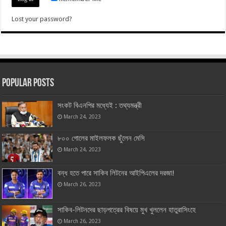
Lost your password?
Popular Posts
সংকট বিএনপির মধ্যেই : তথ্যমন্ত্রী
March 24, 2023
৮০০ গোলের মাইলফলক ছুঁলেন মেসি
March 24, 2023
বন্ধ হতে পারে সাকিব লিটনের আইপিএলের দরজা!
March 26, 2023
সাকিব-লিটনদের ছাড়পত্রের বিষয়ে মুখ খুললেন হাতুরাসিংহে
March 26, 2023