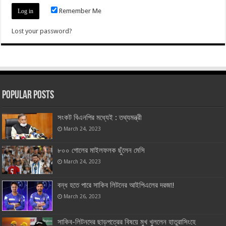
Remember Me
Lost your password?
Popular Posts
সংকট বিএনপির মধ্যেই : তথ্যমন্ত্রী
March 24, 2023
৮০০ গোলের মাইলফলক ছুঁলেন মেসি
March 24, 2023
বন্ধ হতে পারে সাকিব লিটনের আইপিএলের দরজা!
March 26, 2023
সাকিব-লিটনদের ছাড়পত্রের বিষয়ে মুখ খুললেন হাতুরাসিংহে