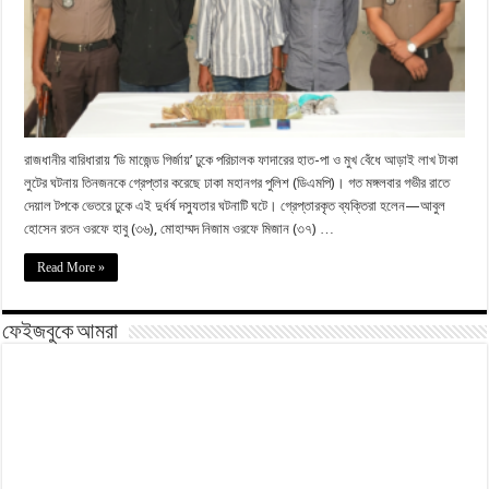
রাজধানীর বারিধারায় ‘ডি মাজেন্ড গির্জায়’ ঢুকে পরিচালক ফাদারের হাত-পা ও মুখ বেঁধে আড়াই লাখ টাকা
লুটের ঘটনায় তিনজনকে গ্রেপ্তার করেছে ঢাকা মহানগর পুলিশ (ডিএমপি)। গত মঙ্গলবার গভীর রাতে
দেয়াল টপকে ভেতরে ঢুকে এই দুর্ধর্ষ দস্যুতার ঘটনাটি ঘটে। গ্রেপ্তারকৃত ব্যক্তিরা হলেন—আবুল
হোসেন রতন ওরফে হাবু (৩৬), মোহাম্মদ নিজাম ওরফে মিজান (৩৭) …
Read More »
ফেইজবুকে আমরা