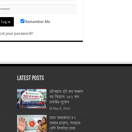
Remember Me
ost your password?
Latest Posts
চট্টগ্রামে দুই কর অঞ্চলে
বড় নিয়োগ: ২৫২ পদে
চাকরির সুযোগ
May 8, 2026
হামে আক্রান্ত ৪৭
হাজার ছাড়াল, সবচেয়ে
বেশি বিপর্যস্ত ঢাকা