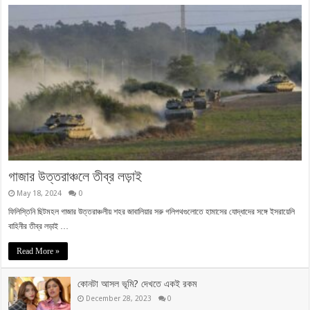
গাজার উত্তরাঞ্চলে তীব্র লড়াই
May 18, 2024
0
ফিলিস্তিনি ছিটমহল গাজার উত্তরাঞ্চলীয় শহর জাবালিয়ার সরু গলিপথগুলোতে হামাসের যোদ্ধাদের সঙ্গে ইসরায়েলি
বাহিনীর তীব্র লড়াই …
Read More »
কোনটা আসল ভূমি? দেখতে একই রকম
December 28, 2023
0