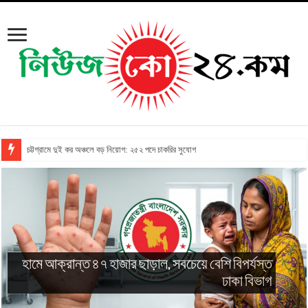
চট্টগ্রামে দুই কর অঞ্চলে বড় নিয়োগ: ২৫২ পদে চাকরির সুযোগ
হামে আক্রান্ত ৪৭ হাজার ছাড়াল, সবচেয়ে বেশি বিপর্যস্ত
ঢাকা বিভাগ