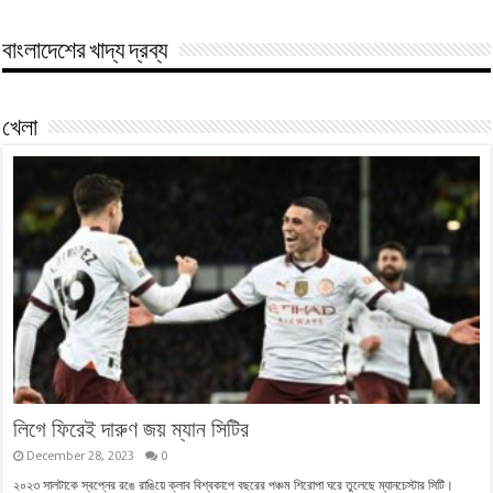
বাংলাদেশের খাদ্য দ্রব্য
খেলা
লিগে ফিরেই দারুণ জয় ম্যান সিটির
December 28, 2023
0
২০২৩ সালটাকে স্বপ্নের রঙে রাঙিয়ে ক্লাব বিশ্বকাপে বছরের পঞ্চম শিরোপা ঘরে তুলেছে ম্যানচেস্টার সিটি।