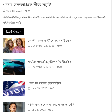
গাজার উত্তরাঞ্চলে তীব্র লড়াই
May 18, 2024
0
ফিলিস্তিনি ছিটমহল গাজার উত্তরাঞ্চলীয় শহর জাবালিয়ার সরু গলিপথগুলোতে হামাসের যোদ্ধাদের সঙ্গে ইসরায়েলি
বাহিনীর তীব্র লড়াই …
Read More »
কোনটা আসল ভূমি? দেখতে একই রকম
December 28, 2023
0
শাওমির প্রথম বৈদ্যুতিক গাড়ি উন্মোচিত
December 28, 2023
0
ভিসা ফি বাড়লো যুক্তরাষ্ট্রের
June 19, 2023
0
মার্কিন কংগ্রেসে ভাষণ দেবেন নরেন্দ্র মোদি
June 5, 2023
0