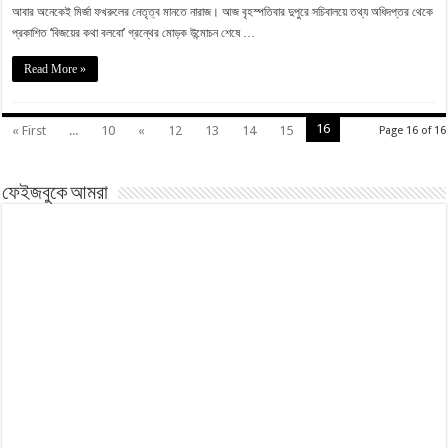
আবার অনেকেই মির্জা ফখরুলের নেতৃত্ব মানতে নারাজ। আজ বৃহস্পতিবার দুপুরে সচিবালয়ে তথ্য অধিদপ্তর থেকে
প্রকাশিত ‘বিজয়ের কথা বলবো’ গ্রন্থের মোড়ক উন্মোচন শেষে …
Read More »
16
« First
...
10
«
12
13
14
15
Page 16 of 16
ফেইজবুকে আমরা