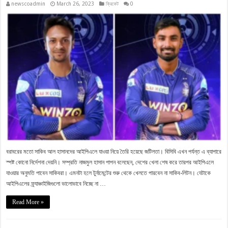
newscoadmin
March 26, 2023
ক্রিকেট
0
বরাবরের মতো সাকিব আল হাসানদের আইপিএলে যাওয়া নিয়ে তৈরি হয়েছে জটিলতা। বিসিবি এখন পর্যন্ত এ ব্যাপারে
স্পষ্ট কোনো নির্দেশনা দেয়নি। সম্প্রতি নাজমুল হাসান পাপন বলেছেন, দেশের খেলা শেষ করে তারপর আইপিএলে
যাওয়ার অনুমতি পাবেন সাকিবরা। এমনটা হলে টুর্নামেন্টের শুরু থেকে খেলতে পারবেন না সাকিব-লিটন। যেটাকে
আইপিএলের ফ্র্যাঞ্চাইজিগুলো ভালোভাবে নিচ্ছে না …
Read More »