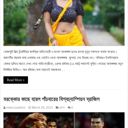
ভোজপুরি ফিল্ম ইন্ডাস্ট্রির জনপ্রিয় অভিনেত্রী ও মডেল আকাঙ্ক্ষা দুবের রহস্য মৃত্যু সকলকে অবাক করেছে।
বারাণসীর সারনাথ থানা এলাকার এক হোটেল থেকে আকাঙ্ক্ষার ঝুলন্ত দেহ উদ্ধার হয়। শনিবারও ইনস্টাগ্রামে
কোমর দুলিয়ে নাচতে দেখা গেছে অভিনেত্রীকে, এরপর রবিবার (২৬ মার্চ) সকালেই মুক্তি পেয়েছে আকাঙ্ক্ষার নতুন
মিউজিক ভিডিও। আর রবিবার বেলা গড়াতেই সারনাথের …
Read More »
মরক্কোর কাছে হারল পাঁচবারের বিশ্বচ্যাম্পিয়ন ব্রাজিল
newscoadmin
March 26, 2023
ফুটবল
0