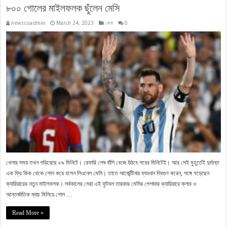
৮০০ গোলের মাইলফলক ছুঁলেন মেসি
newscoadmin
March 24, 2023
খেলা
0
খেলার সময় তখন গড়িয়েছে ৮৯ মিনিটে। রেফারি শেষ বাঁশি বেজে উঠবে পরের মিনিটেই। আর সেই মুহূর্তেই দুর্দান্ত
এক ফ্রি কিক থেকে গোল করে বসেন লিওনেল মেসি। তাতে আর্জেন্টিনার ব্যবধান দ্বিগুণ করেন, সঙ্গে গড়েছেন
ক্যারিয়ারের নতুন মাইলফলক। সর্বকালের সেরা এই ফুটবল তারকার মেসির পেশাদার ক্যারিয়ারে ক্লাব ও
আন্তর্জাতিক ম্যাচ মিলিয়ে গোল …
Read More »