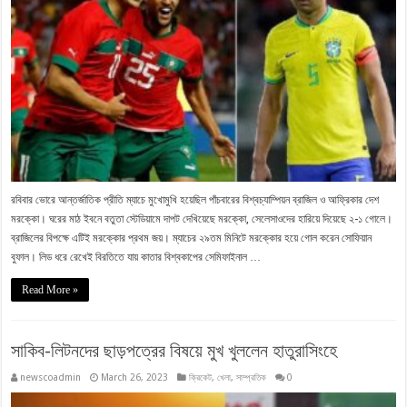
রবিবার ভোরে আন্তর্জাতিক প্রীতি ম্যাচে মুখোমুখি হয়েছিল পাঁচবারের বিশ্বচ্যাম্পিয়ন ব্রাজিল ও আফ্রিকার দেশ
মরক্কো। ঘরের মাঠ ইবনে বতুতা স্টেডিয়ামে দাপট দেখিয়েছে মরক্কো, সেলেসাওদের হারিয়ে দিয়েছে ২-১ গোলে।
ব্রাজিলের বিপক্ষে এটিই মরক্কোর প্রথম জয়। ম্যাচের ২৯তম মিনিটে মরক্কোর হয়ে গোল করেন সোফিয়ান
বুফাল। লিড ধরে রেখেই বিরতিতে যায় কাতার বিশ্বকাপের সেমিফাইনাল …
Read More »
সাকিব-লিটনদের ছাড়পত্রের বিষয়ে মুখ খুললেন হাতুরাসিংহে
newscoadmin
March 26, 2023
ক্রিকেট
,
খেলা
,
সাম্প্রতিক
0