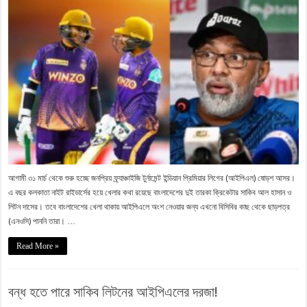
আগামী ৩১ মার্চ থেকে শুরু হচ্ছে জনপ্রিয় ফ্র্যাঞ্চাইজি টুর্নামেন্ট ইন্ডিয়ান প্রিমিয়ার লিগের (আইপিএল) ষোড়শ আসর।
এ বছর কলকাতা নাইট রাইডার্সের হয়ে খেলার কথা রয়েছে বাংলাদেশের দুই তারকা ক্রিকেটার সাকিব আল হাসান ও
লিটন দাসের। তবে বাংলাদেশের খেলা থাকায় আইপিএলে অংশ নেওয়ার জন্য এখনো বিসিবির কাছ থেকে ছাড়পত্র
(এনওসি) পাননি তারা। …
Read More »
বন্ধ হতে পারে সাকিব লিটনের আইপিএলের দরজা!