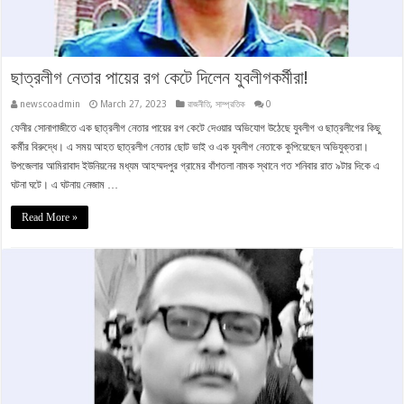
ছাত্রলীগ নেতার পায়ের রগ কেটে দিলেন যুবলীগকর্মীরা!
newscoadmin
March 27, 2023
রাজনীতি
,
সাম্প্রতিক
0
ফেনীর সোনাগাজীতে এক ছাত্রলীগ নেতার পায়ের রগ কেটে দেওয়ার অভিযোগ উঠেছে যুবলীগ ও ছাত্রলীগের কিছু
কর্মীর বিরুদ্ধে। এ সময় আহত ছাত্রলীগ নেতার ছোট ভাই ও এক যুবলীগ নেতাকে কুপিয়েছেন অভিযুক্তরা।
উপজেলার আমিরাবাদ ইউনিয়নের মধ্যম আহম্মদপুর গ্রামের বাঁশতলা নামক স্থানে গত শনিবার রাত ৯টার দিকে এ
ঘটনা ঘটে। এ ঘটনায় নেজাম …
Read More »