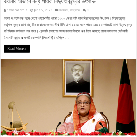
কয়লার অভাবে বন্ধ পায়রা বিদ্যুৎকেন্দ্রের উৎপাদন
newscoadmin
June 5, 2023
বাংলাদেশ
,
সাম্প্রতিক
0
কয়লা সংকটে বন্ধ হয়ে গেলো পটুয়াখালীর পায়রা ১৩২০ মেগাওয়াট তাপ বিদ্যুৎকেন্দ্রের উৎপাদন। বিদ্যুৎকেন্দ্র
কর্তৃপক্ষ সূত্রে জানা যায়, চিন ও বাংলাদেশের যৌথ বিনিয়োগে ২০২০ সালে পায়রা ১৩২০ মেগাওয়াট তাপ বিদ্যুৎকেন্দ্র
বাণিজ্যিক কার্যক্রম শুরু করে। কেন্দ্রটি চালানোর জন্য কয়লা কিনতে ঋণ দিয়ে আসছে চায়না ন্যাশনাল মেশিনারী
ইমপোর্ট অ্যান্ড এক্সপোর্ট কোম্পানি (সিএমসি)। এপ্রিল …
Read More »