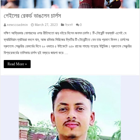
গেইলের রেকর্ড ভাঙলেন চার্লস
newscoadmin
March 27, 2023
ক্রিকেট
0
দক্ষিণ আফ্রিকার বোলারদের ওপর রীতিমতো ঝড় বইয়ে দিলেন জনসন চার্লস। টি-টোয়েন্টি ফরম্যাট এলেই যে
ক্যারিবিয়ান ব্যাটাররা বদলে যান, আজ রবিবার সিরিজের দ্বিতীয় টি-টোয়েন্টিতে যেন তার প্রমাণ মিলল। চার্লসের
দ্রুততম সেঞ্চুরির রেকর্ডের দিনে ২০ ওভারে ৫ উইকেটে ২৫৮ রানের পাহাড় গড়েছে উইন্ডিজ। দ্রুততম সেঞ্চুরির
বিশ্বরেকর্ডের তালিকায় চার্লস দুই নম্বরে জায়গা করে …
Read More »