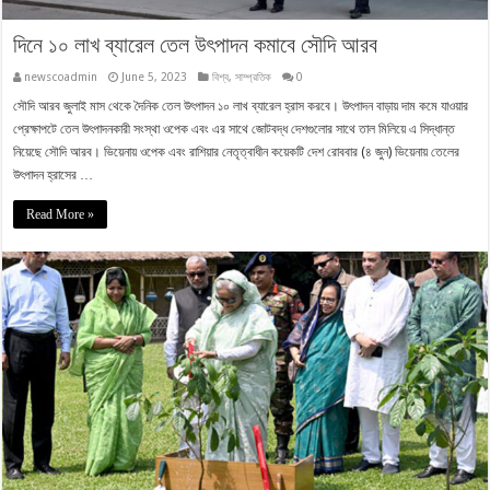
দিনে ১০ লাখ ব্যারেল তেল উৎপাদন কমাবে সৌদি আরব
newscoadmin
June 5, 2023
বিশ্ব
,
সাম্প্রতিক
0
সৌদি আরব জুলাই মাস থেকে দৈনিক তেল উৎপাদন ১০ লাখ ব্যারেল হ্রাস করবে। উৎপাদন বাড়ায় দাম কমে যাওয়ার
প্রেক্ষাপটে তেল উৎপাদনকারী সংস্থা ওপেক এবং এর সাথে জোটবদ্ধ দেশগুলোর সাথে তাল মিলিয়ে এ সিদ্ধান্ত
নিয়েছে সৌদি আরব। ভিয়েনায় ওপেক এবং রাশিয়ার নেতৃত্বাধীন কয়েকটি দেশ রোববার (৪ জুন) ভিয়েনায় তেলের
উৎপাদন হ্রাসের …
Read More »