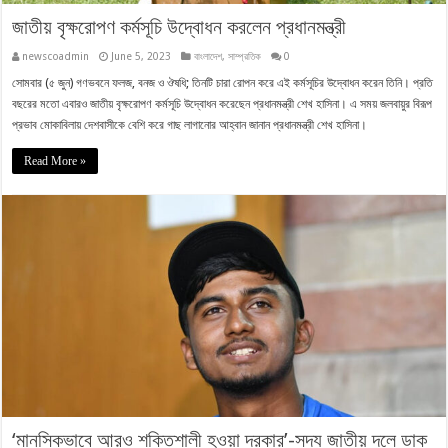
জাতীয় বৃক্ষরোপণ কর্মসূচি উদ্বোধন করলেন প্রধানমন্ত্রী
newscoadmin
June 5, 2023
বাংলাদেশ
,
সাম্প্রতিক
0
সোমবার (৫ জুন) গণভবনে ফলজ, বনজ ও ঔষধি; তিনটি চারা রোপন করে এই কর্মসূচির উদ্বোধন করেন তিনি। প্রতি
বছরের মতো এবারও জাতীয় বৃক্ষরোপণ কর্মসূচি উদ্বোধন করেছেন প্রধানমন্ত্রী শেখ হাসিনা। এ সময় জলবায়ুর বিরূপ
প্রভাব মোকাবিলায় দেশবাসীকে বেশি করে গাছ লাগানোর আহ্বান জানান প্রধানমন্ত্রী শেখ হাসিনা।
Read More »
‘মানসিকভাবে আরও শক্তিশালী হওয়া দরকার’-সদ্য জাতীয় দলে ডাক