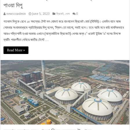
পাওয়া দিপু
newscoadmin
June 5, 2023
ক্রিকেট
,
খেলা
0
গতকাল দিপুকে রেখে ১৫ সদস্যের টেস্ট দল ঘোষণা করে বাংলাদেশ ক্রিকেট বোর্ড (বিসিবি)। একদিন বাদে আজ
সোমবার সংবাদমাধ্যমে প্রতিক্রিয়ায় দিপু বলেন, ‘স্কিল তো ভালো, সবাই বলে। তবে আমি মনে করি মানসিকভাবে
আরও শক্তিশালী হওয়া দরকার এখানে (আন্তর্জাতিক ক্রিকেটে) খেলার জন্য।’ ওয়েস্ট ইন্ডিজ ‘এ’ দলের বিপক্ষে
ব্যাটিং পারদর্শীতা দেখিয়ে জাতীয় টেস্টে …
Read More »