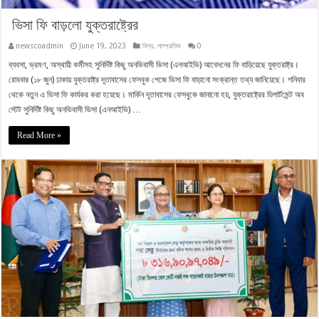
ভিসা ফি বাড়লো যুক্তরাষ্ট্রের
newscoadmin
June 19, 2023
বিশ্ব
,
সাম্প্রতিক
0
ব্যবসা, ভ্রমণ, অস্থায়ী কর্মীসহ সুনির্দিষ্ট কিছু অনভিবাসী ভিসা (এনআইভি) আবেদনের ফি বাড়িয়েছে যুক্তরাষ্ট্র।
রোববার (১৮ জুন) ঢাকায় যুক্তরাষ্ট্র দূতাবাসের ফেসবুক পেজে ভিসা ফি বাড়ানো সংক্রান্ত তথ্য জানিয়েছে। শনিবার
থেকে নতুন এ ভিসা ফি কার্যকর করা হয়েছে। মার্কিন দূতাবাসের ফেসবুকে জানানো হয়, যুক্তরাষ্ট্রের ডিপার্টমেন্ট অব
স্টেট সুনির্দিষ্ট কিছু অনভিবাসী ভিসা (এনআইভি) …
Read More »