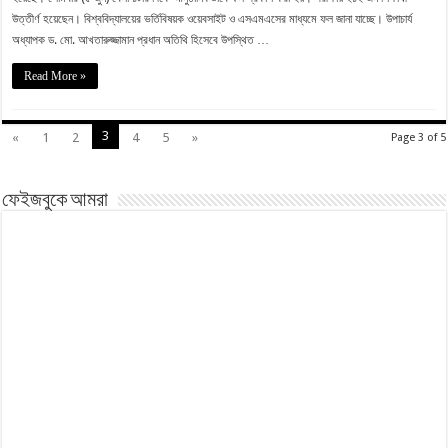
উত্তীর্ণ হয়েছেন। বিশ্ববিদ্যালয়ের ভর্তিবিষয়ক ওয়েবসাইট ও এসএমএসের মাধ্যমে ফল জানা যাচ্ছে। উপাচার্য
অধ্যাপক ড. মো. আখতারুজ্জামান প্রধান অতিথি হিসেবে উপস্থিত …
Read More »
3
«
1
2
4
5
»
Page 3 of 5
ফেইজবুকে আমরা