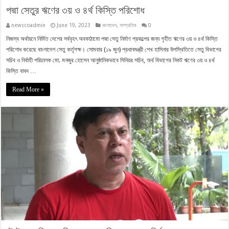
পদ্মা সেতুর ঋণের ৩য় ও ৪র্থ কিস্তি পরিশোধ
newscoadmin
June 19, 2023
বাংলাদেশ
,
সাম্প্রতিক
0
নিজস্ব অর্থায়নে নির্মিত দেশের সর্ববৃহৎ অবকাঠামো পদ্মা সেতু নির্মাণ প্রকল্পের জন্য গৃহীত ঋণের ৩য় ও ৪র্থ কিস্তি
পরিশোধ করেছে বাংলাদেশ সেতু কর্তৃপক্ষ। সোমবার (১৯ জুন) প্রধানমন্ত্রী শেখ হাসিনার উপস্থিতিতে সেতু বিভাগের
সচিব ও নির্বাহী পরিচালক মো. মনজুর হোসেন আনুষ্ঠানিকভাবে সিনিয়র সচিব, অর্থ বিভাগের নিকট ঋণের ৩য় ও ৪র্থ
কিস্তি বাবদ …
Read More »