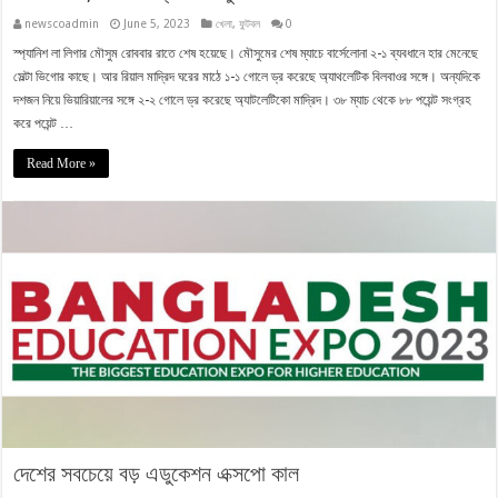
newscoadmin
June 5, 2023
খেলা
,
ফুটবল
0
স্প্যানিশ লা লিগার মৌসুম রোববার রাতে শেষ হয়েছে। মৌসুমের শেষ ম্যাচে বার্সেলোনা ২-১ ব্যবধানে হার মেনেছে
সেল্টা ভিগোর কাছে। আর রিয়াল মাদ্রিদ ঘরের মাঠে ১-১ গোলে ড্র করেছে অ্যাথলেটিক বিলবাওর সঙ্গে। অন্যদিকে
দশজন নিয়ে ভিয়ারিয়ালের সঙ্গে ২-২ গোলে ড্র করেছে অ্যাটলেটিকো মাদ্রিদ। ৩৮ ম্যাচ থেকে ৮৮ পয়েন্ট সংগ্রহ
করে পয়েন্ট …
Read More »
দেশের সবচেয়ে বড় এডুকেশন এক্সপো কাল