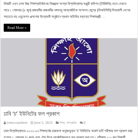
বিষয়টি এখন এসব উচ্চ শিক্ষাপ্রতিষ্ঠানের নিয়ন্ত্রক সংস্থা বিশ্ববিদ্যালয় মঞ্জুরী কমিশন (ইউজিসি) ভেবে দেখতে
পারে। সোমবার (৫ জুন) রাজধানীর রাজধানীর বঙ্গবন্ধু আন্তর্জাতিক সম্মেলন কেন্দ্রে (বিআইসিসি) দিনব্যাপী দেশের
সবচেয়ে বড় এডুকেশন এক্সপোর উদ্বোধনী অনুষ্ঠানে প্রধান অতিথির বক্তব্য শিক্ষামন্ত্রী …
Read More »
ঢাবি ‘চ’ ইউনিটের ফল প্রকাশ
newscoadmin
June 5, 2023
শিক্ষা
,
সাম্প্রতিক
0
ঢাকা বিশ্ববিদ্যালয়ে ২০২২-২৩ শিক্ষাবর্ষের চারুকলা অনুষদভুক্ত ‘চ’ ইউনিটের অনার্স ভর্তি পরীক্ষার ফল প্রকাশ করা
হয়েছে। সোমবার (৫ জুন) বেলা ১টার দিকে আনুষ্ঠানিকভাবে ফল প্রকাশ করা হয়। পরীক্ষায় ২১২ জন শিক্ষার্থী