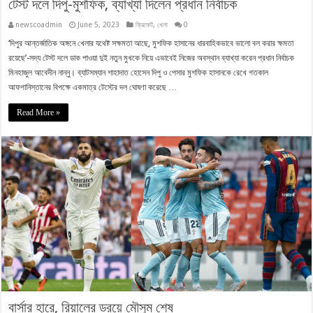
টেস্ট দলে দিপু-মুশফিক, ব্যাখ্যা দিলেন প্রধান নির্বাচক
newscoadmin
June 5, 2023
ক্রিকেট
,
খেলা
0
‘দিপুর আন্তর্জাতিক অঙ্গনে খেলার যথেষ্ট সক্ষমতা আছে, মুশফিক হাসানের ধারবাহিকভাবে ভালো বল করার ক্ষমতা
রয়েছে’-সদ্য টেস্ট দলে ডাক পাওয়া দুই নতুন মুখকে নিয়ে এভাবেই নিজের অবস্থান ব্যাখ্যা করেন প্রধান নির্বাচক
মিনহাজুল আবেদীন নান্নু। ব্যাটসম্যান শাহাদাত হোসেন দিপু ও পেসার মুশফিক হাসানকে রেখে গতকাল
আফগানিস্তানের বিপক্ষে একমাত্র টেস্টের দল ঘোষণা করেছে …
Read More »
বার্সার হারে, রিয়ালের ড্রয়ে মৌসুম শেষ