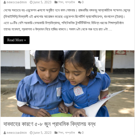
newscoadmin
June 5, 2023
শিক্ষা
,
সাম্প্রতিক
0
দেশের সবচেয়ে বড় এডুকেশন এক্সপো অনুষ্ঠিত হবে কাল সোমবার। রাজধানীর বঙ্গবন্ধু আন্তর্জাতিক সম্মেলন কেন্দ্রে
(বিআইসিসি) দিনব্যাপী এই এক্সপোর আয়োজন করেছে এডুকেশন রিপোর্টার্স অ্যাসোসিয়েশন, বাংলাদেশ (ইরাব)।
এতে ৬০টির বেশি সরকারি-বেসরকারি বিশ্ববিদ্যালয়, পলিটেকনিক ইন্সটিটিউটসহ বিভিন্ন ধরনের শিক্ষাপ্রতিষ্ঠান
তাদের গবেষণা, প্রকাশনা ও উদ্ভাবন নিয়ে হাজির থাকবে। সকাল ৯টা থেকে শুরু হয়ে রাত ৮টা …
Read More »
দাবদাহের কারণে ৫-৮ জুন প্রাথমিক বিদ্যালয় বন্ধ
newscoadmin
June 5, 2023
শিক্ষা
,
সাম্প্রতিক
0