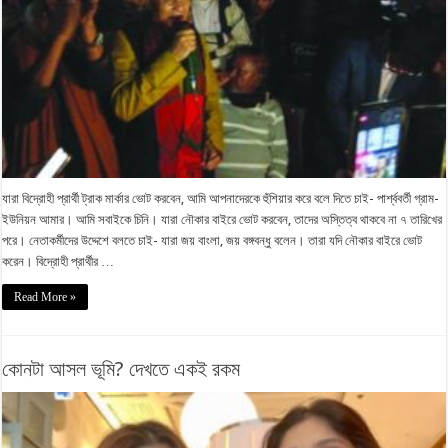
যারা বিদ্রোহী প্রার্থী ট্রাক মার্কার ভোট করবেন, আমি আপনাদেরকে হুঁশিয়ার করে বলে দিতে চাই- পার্শ্ববর্তী গ্রাম-
ইউনিয়ন আমার। আমি সবাইকে চিনি। যারা নৌকার বাইরে ভোট করবেন, তাদের অস্তিত্ব থাকবে না ৭ তারিখের
পরে। নেতাকর্মীদের উদ্দেশে বলতে চাই- যারা জয় বাংলা, জয় বঙ্গবন্ধু বলেন। তারা যদি নৌকার বাইরে ভোট
করেন। বিদ্রোহী প্রার্থীর …
Read More »
কোনটা আসল ভূমি? দেখতে একই রকম