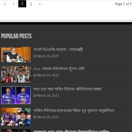
2
«
1
3
»
Page 2 of 3
Popular Posts
সংকট বিএনপির মধ্যেই : তথ্যমন্ত্রী
March 24, 2023
৮০০ গোলের মাইলফলক ছুঁলেন মেসি
March 24, 2023
বন্ধ হতে পারে সাকিব লিটনের আইপিএলের দরজা!
March 26, 2023
সাকিব-লিটনদের ছাড়পত্রের বিষয়ে মুখ খুললেন হাতুরাসিংহে
March 26, 2023