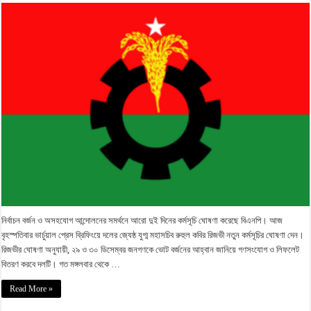
নির্বাচন বর্জন ও অসহযোগ আন্দোলনের সমর্থনে আরো দুই দিনের কর্মসূচি ঘোষণা করেছে বিএনপি। আজ
বৃহস্পতিবার ভার্চুয়াল প্রেস ব্রিফিংয়ে দলের জ্যেষ্ঠ যুগ্ম মহাসচিব রুহুল কবির রিজভী নতুন কর্মসূচির ঘোষণা দেন।
রিজভীর ঘোষণা অনুযায়ী, ২৯ ও ৩০ ডিসেম্বর জনগণকে ভোট বর্জনের আহ্বান জানিয়ে গণসংযোগ ও লিফলেট
বিতরণ করবে দলটি। গত মঙ্গলবার থেকে …
Read More »