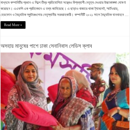
মাধ্যমে কম্পানিটির প্রধান এ শিল্পে তীব্র প্রতিযোগিতা সত্ত্বেও বিশ্বব্যাপী নেতৃত্ব দেওয়ার উচ্চাকাঙ্ক্ষা ঘোষণা
করেছেন। এএফপি এক প্রতিবেদনে এ তথ্য জানিয়েছে। এ ছাড়াও বাজারে থাকা ট্যাবলেট, স্মার্টওয়াচ,
হেডফোন ও বৈদ্যুতিক স্কুটারগুলোর নেতৃস্থানীয় সরবরাহকারী। কম্পানীটি ২০২১ সালে বৈদ্যুতিক যানবাহনে …
Read More »
অসহায় মানুষের পাশে ঢাকা সেনানিবাস লেডিস ক্লাব