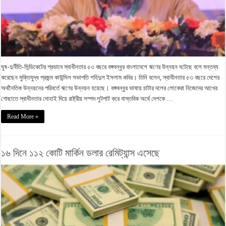
ঘুষ-দুর্নীতি-সিন্ডিকেটের প্রভাবে স্বাধীনতার ৫৩ বছরে বঙ্গবন্ধুর বাংলাদেশে ঋণের উন্নয়ন ঘটেছে বলে মন্তব্য
করেছেন মুক্তিযুদ্ধ প্রজন্ম কাউন্সিল সভাপতি শহিদুল ইসলাম কবির। তিনি বলেন, স্বাধীনতার ৫৩ বছরে দেশের
অর্থনৈতিক উন্নয়নের পরিবর্তে ঋণের উন্নয়ন হয়েছে। বঙ্গবন্ধুর ভাষায় চাটার দলের লোকেরা নিজেদের আখের
গোছাতে স্বাধীনতার দোহাই দিয়ে রাষ্ট্রীয় সম্পদ লুটপাট করে বাস্তবিক অর্থে দেশকে …
Read More »
১৬ দিনে ১১২ কোটি মার্কিন ডলার রেমিট্যান্স এসেছে