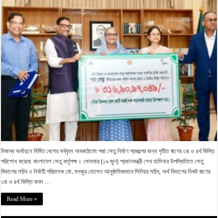
নিজস্ব অর্থায়নে নির্মিত দেশের সর্ববৃহৎ অবকাঠামো পদ্মা সেতু নির্মাণ প্রকল্পের জন্য গৃহীত ঋণের ৩য় ও ৪র্থ কিস্তি
পরিশোধ করেছে বাংলাদেশ সেতু কর্তৃপক্ষ। সোমবার (১৯ জুন) প্রধানমন্ত্রী শেখ হাসিনার উপস্থিতিতে সেতু
বিভাগের সচিব ও নির্বাহী পরিচালক মো. মনজুর হোসেন আনুষ্ঠানিকভাবে সিনিয়র সচিব, অর্থ বিভাগের নিকট ঋণের
৩য় ও ৪র্থ কিস্তি বাবদ …
Read More »