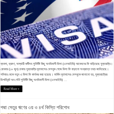
ব্যবসা, ভ্রমণ, অস্থায়ী কর্মীসহ সুনির্দিষ্ট কিছু অনভিবাসী ভিসা (এনআইভি) আবেদনের ফি বাড়িয়েছে যুক্তরাষ্ট্র।
রোববার (১৮ জুন) ঢাকায় যুক্তরাষ্ট্র দূতাবাসের ফেসবুক পেজে ভিসা ফি বাড়ানো সংক্রান্ত তথ্য জানিয়েছে।
শনিবার থেকে নতুন এ ভিসা ফি কার্যকর করা হয়েছে। মার্কিন দূতাবাসের ফেসবুকে জানানো হয়, যুক্তরাষ্ট্রের
ডিপার্টমেন্ট অব স্টেট সুনির্দিষ্ট কিছু অনভিবাসী ভিসা (এনআইভি) …
Read More »
পদ্মা সেতুর ঋণের ৩য় ও ৪র্থ কিস্তি পরিশোধ