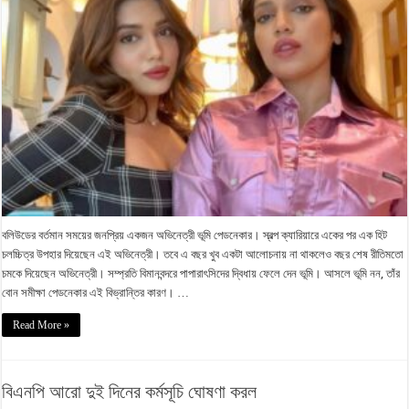
বলিউডের বর্তমান সময়ের জনপ্রিয় একজন অভিনেত্রী ভূমি পেডনেকার। স্বল্প ক্যারিয়ারে একের পর এক হিট
চলচ্চিত্র উপহার দিয়েছেন এই অভিনেত্রী। তবে এ বছর খুব একটা আলোচনায় না থাকলেও বছর শেষ রীতিমতো
চমকে দিয়েছেন অভিনেত্রী। সম্প্রতি বিমানবন্দরে পাপারাৎসিদের দ্বিধায় ফেলে দেন ভূমি। আসলে ভূমি নন, তাঁর
বোন সমীক্ষা পেডনেকার এই বিভ্রান্তির কারণ। …
Read More »
বিএনপি আরো দুই দিনের কর্মসূচি ঘোষণা করল