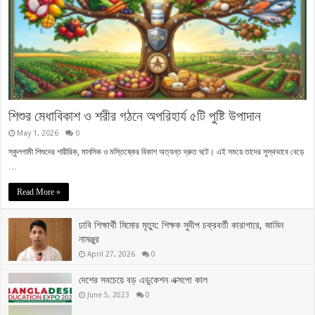
শিশুর মেধাবিকাশ ও শরীর গঠনে অপরিহার্য ৫টি পুষ্টি উপাদান
May 1, 2026
0
স্কুলগামী শিশুদের শারীরিক, মানসিক ও মস্তিষ্কের বিকাশ অত্যন্ত দ্রুত ঘটে। এই সময়ে তাদের সুস্থভাবে বেড়ে
…
Read More »
ঢাবি শিক্ষার্থী মিমোর মৃত্যু: শিক্ষক সুদীপ চক্রবর্তী কারাগারে, জামিন
নামঞ্জুর
April 27, 2026
0
দেশের সবচেয়ে বড় এডুকেশন এক্সপো কাল
June 5, 2023
0