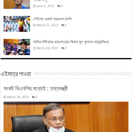
June 5, 2023
0
গেইলের রেকর্ড ভাঙলেন চার্লস
March 27, 2023
0
সাকিব-লিটনদের ছাড়পত্রের বিষয়ে মুখ খুললেন হাতুরাসিংহে
March 26, 2023
0
এইমাত্র পাওয়া
সংকট বিএনপির মধ্যেই : তথ্যমন্ত্রী
March 24, 2023
0