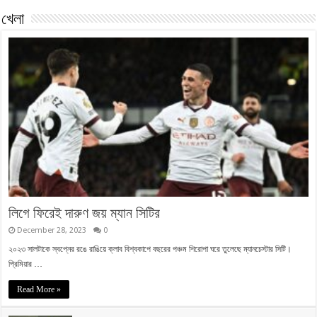
খেলা
লিগে ফিরেই দারুণ জয় ম্যান সিটির
December 28, 2023
0
২০২৩ সালটাকে স্বপ্নের রঙে রাঙিয়ে ক্লাব বিশ্বকাপে বছরের পঞ্চম শিরোপা ঘরে তুলেছে ম্যানচেস্টার সিটি।
প্রিমিয়ার …
Read More »