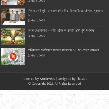
May 5, 2026
গির্জায় দুর্ধর্ষ লুট: ফাদারকে বেঁধে টাকা ছিনতাইয়ের ঘটনায় গ্রেপ্তার
৩
May 1, 2026
শিশুর মেধাবিকাশ ও শরীর গঠনে অপরিহার্য ৫টি পুষ্টি উপাদান
May 1, 2026
পাকিস্তানে প্রশিক্ষণে যাচ্ছেন সরকারের ১১ জন জ্যেষ্ঠ কর্মকর্তা
May 1, 2026
Powered by
WordPress
| Designed by
TieLabs
© Copyright 2026, All Rights Reserved