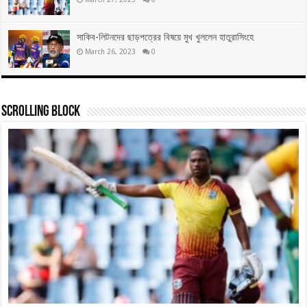
সাকিব-লিটনদের ছাড়পত্রের বিষয়ে মুখ খুললেন হাতুরাসিংহে
March 26, 2023
0
Scrolling Block
বাংলাদেশি ক্রিকেটার হিসেবে দ্রুততম সেঞ্চুরির রেকর্ড গড়লেন