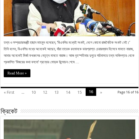
তথ্য ও সম্প্রচারমন্ত্রী হাছান মাহমুদ বলেছেন, ‘বিএনপির মধ্যেই সংকট, দেশে কোনো রাজনৈতিক সংকট নেই।’
তিনি বলেন, বিএনপির মধ্যে অনেকেই আছেন, যাঁরা তারেক রহমানকে ভারপ্রাপ্ত চেয়ারম্যান হিসেবে মানতে নারাজ,
আবার অনেকেই মির্জা ফখরুলের নেতৃত্ব মানতে নারাজ। আজ বৃহস্পতিবার দুপুরে সচিবালয়ে তথ্য অধিদপ্তর থেকে
প্রকাশিত ‘বিজয়ের কথা বলবো’ গ্রন্থের মোড়ক উন্মোচন শেষে …
Read More »
16
« First
...
10
12
13
14
15
»
Page 16 of 16
ক্রিকেট