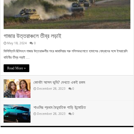
গাজার উত্তরাঞ্চলে তীব্র লড়াই
May 18, 2024
0
ফিলিস্তিনি ছিটমহল গাজার উত্তরাঞ্চলীয় শহর জাবালিয়ার সরু গলিপথগুলোতে হামাসের যোদ্ধাদের সঙ্গে ইসরায়েলি
বাহিনীর তীব্র লড়াই …
Read More »
কোনটা আসল ভূমি? দেখতে একই রকম
December 28, 2023
0
শাওমির প্রথম বৈদ্যুতিক গাড়ি উন্মোচিত
December 28, 2023
0