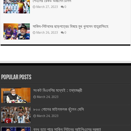
গেইলের রেকর্ড ভাঙলেন চার্লস
March 27, 2023
0
সাকিব-লিটনদের ছাড়পত্রের বিষয়ে মুখ খুললেন হাতুরাসিংহে
March 26, 2023
0
Popular Posts
সংকট বিএনপির মধ্যেই : তথ্যমন্ত্রী
March 24, 2023
৮০০ গোলের মাইলফলক ছুঁলেন মেসি
March 24, 2023
বন্ধ হতে পারে সাকিব লিটনের আইপিএলের দরজা!