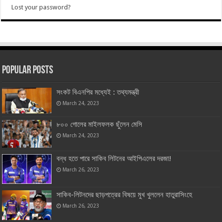
Lost your password?
Popular Posts
সংকট বিএনপির মধ্যেই : তথ্যমন্ত্রী
March 24, 2023
৮০০ গোলের মাইলফলক ছুঁলেন মেসি
March 24, 2023
বন্ধ হতে পারে সাকিব লিটনের আইপিএলের দরজা!
March 26, 2023
সাকিব-লিটনদের ছাড়পত্রের বিষয়ে মুখ খুললেন হাতুরাসিংহে
March 26, 2023