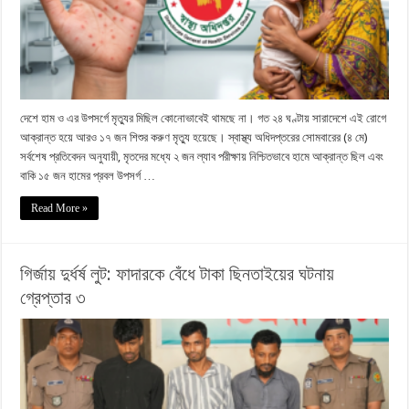
দেশে হাম ও এর উপসর্গে মৃত্যুর মিছিল কোনোভাবেই থামছে না। গত ২৪ ঘণ্টায় সারাদেশে এই রোগে
আক্রান্ত হয়ে আরও ১৭ জন শিশুর করুণ মৃত্যু হয়েছে। স্বাস্থ্য অধিদপ্তরের সোমবারের (৪ মে)
সর্বশেষ প্রতিবেদন অনুযায়ী, মৃতদের মধ্যে ২ জন ল্যাব পরীক্ষায় নিশ্চিতভাবে হামে আক্রান্ত ছিল এবং
বাকি ১৫ জন হামের প্রবল উপসর্গ …
Read More »
গির্জায় দুর্ধর্ষ লুট: ফাদারকে বেঁধে টাকা ছিনতাইয়ের ঘটনায়
গ্রেপ্তার ৩