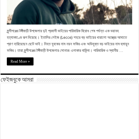
মুন্সীগঞ্জের টঙ্গীবাড়ী উপজেলার দুই প্রবাসী ভাইয়ের পারিবারিক বিরোধ শেষ পর্যন্ত এক ভয়াবহ
হত্যাকাণ্ডে রূপ নিয়েছে। ইতালির লেইজ (Lecce) শহরে বড় ভাইয়ের ধারালো অস্ত্রের আঘাতে
প্রাণ হারিয়েছেন ছোট ভাই। নিহত যুবকের নাম নয়ন ফকির এবং অভিযুক্ত বড় ভাইয়ের নাম হুমায়ুন
ফকির। তারা মুন্সীগঞ্জের টঙ্গীবাড়ী উপজেলার সোনারং এলাকার বাসিন্দা। পারিবারিক ও স্থানীয় …
Read More »
ফেইজবুকে আমরা