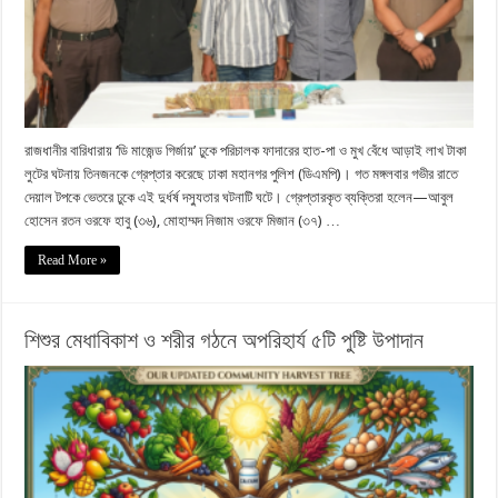
রাজধানীর বারিধারায় ‘ডি মাজেন্ড গির্জায়’ ঢুকে পরিচালক ফাদারের হাত-পা ও মুখ বেঁধে আড়াই লাখ টাকা
লুটের ঘটনায় তিনজনকে গ্রেপ্তার করেছে ঢাকা মহানগর পুলিশ (ডিএমপি)। গত মঙ্গলবার গভীর রাতে
দেয়াল টপকে ভেতরে ঢুকে এই দুর্ধর্ষ দস্যুতার ঘটনাটি ঘটে। গ্রেপ্তারকৃত ব্যক্তিরা হলেন—আবুল
হোসেন রতন ওরফে হাবু (৩৬), মোহাম্মদ নিজাম ওরফে মিজান (৩৭) …
Read More »
শিশুর মেধাবিকাশ ও শরীর গঠনে অপরিহার্য ৫টি পুষ্টি উপাদান