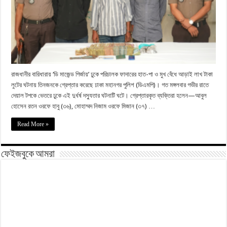
রাজধানীর বারিধারায় ‘ডি মাজেন্ড গির্জায়’ ঢুকে পরিচালক ফাদারের হাত-পা ও মুখ বেঁধে আড়াই লাখ টাকা
লুটের ঘটনায় তিনজনকে গ্রেপ্তার করেছে ঢাকা মহানগর পুলিশ (ডিএমপি)। গত মঙ্গলবার গভীর রাতে
দেয়াল টপকে ভেতরে ঢুকে এই দুর্ধর্ষ দস্যুতার ঘটনাটি ঘটে। গ্রেপ্তারকৃত ব্যক্তিরা হলেন—আবুল
হোসেন রতন ওরফে হাবু (৩৬), মোহাম্মদ নিজাম ওরফে মিজান (৩৭) …
Read More »
ফেইজবুকে আমরা