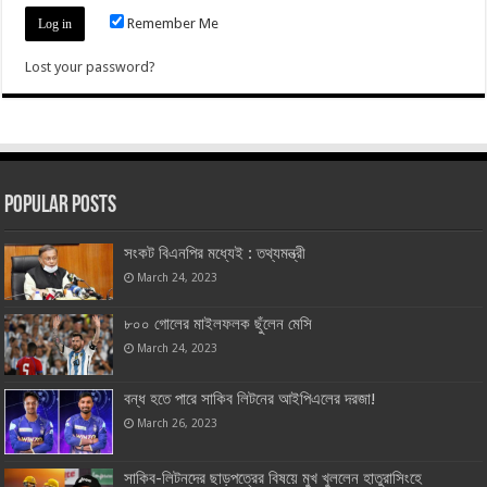
Remember Me
Lost your password?
Popular Posts
সংকট বিএনপির মধ্যেই : তথ্যমন্ত্রী
March 24, 2023
৮০০ গোলের মাইলফলক ছুঁলেন মেসি
March 24, 2023
বন্ধ হতে পারে সাকিব লিটনের আইপিএলের দরজা!
March 26, 2023
সাকিব-লিটনদের ছাড়পত্রের বিষয়ে মুখ খুললেন হাতুরাসিংহে