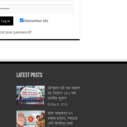
Remember Me
ost your password?
Latest Posts
চট্টগ্রামে দুই কর অঞ্চলে
বড় নিয়োগ: ২৫২ পদে
চাকরির সুযোগ
May 8, 2026
হামে আক্রান্ত ৪৭
হাজার ছাড়াল, সবচেয়ে
বেশি বিপর্যস্ত ঢাকা