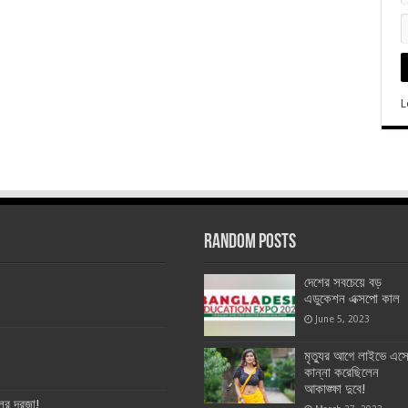
L
Random Posts
দেশের সবচেয়ে বড়
এডুকেশন এক্সপো কাল
June 5, 2023
মৃত্যুর আগে লাইভে এস
কান্না করেছিলেন
আকাঙ্ক্ষা দুবে!
ের দরজা!