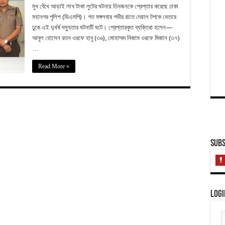
মুখ বেঁধে আড়াই লাখ টাকা লুটের ঘটনায় তিনজনকে গ্রেপ্তার করেছে ঢাকা
মহানগর পুলিশ (ডিএমপি)। গত মঙ্গলবার গভীর রাতে দেয়াল টপকে ভেতরে
ঢুকে এই দুর্ধর্ষ দস্যুতার ঘটনাটি ঘটে। গ্রেপ্তারকৃত ব্যক্তিরা হলেন—
আবুল হোসেন রতন ওরফে হাবু (৩৬), মোহাম্মদ নিজাম ওরফে মিজান (৩৭)
…
Read More »
Subs
Logi