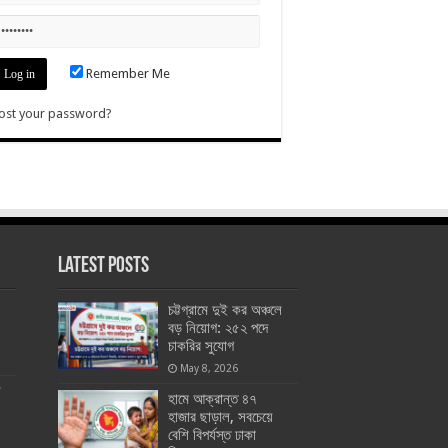
Remember Me
ost your password?
Latest Posts
চট্টগ্রামে দুই কর অঞ্চলে
বড় নিয়োগ: ২৫২ পদে
চাকরির সুযোগ
May 8, 2026
ে
হামে আক্রান্ত ৪৭
হাজার ছাড়াল, সবচেয়ে
বেশি বিপর্যস্ত ঢাকা