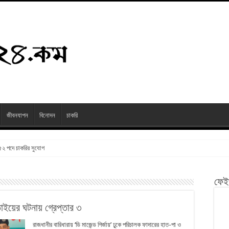
জীবনযাপন
বিনোদন
চাকরি
২৫২ পদে চাকরির সুযোগ
ফেই
ছিনতাইয়ের ঘটনায় গ্রেপ্তার ৩
রাজধানীর বারিধারায় ‘ডি মাজেন্ড গির্জায়’ ঢুকে পরিচালক ফাদারের হাত-পা ও