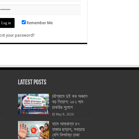
Remember Me
ost your password?
Latest Posts
চট্টগ্রামে দুই কর অঞ্চলে
বড় নিয়োগ: ২৫২ পদে
চাকরির সুযোগ
May 8, 2026
হামে আক্রান্ত ৪৭
হাজার ছাড়াল, সবচেয়ে
বেশি বিপর্যস্ত ঢাকা