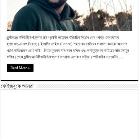
মুন্সীগঞ্জের টঙ্গীবাড়ী উপজেলার দুই প্রবাসী ভাইয়ের পারিবারিক বিরোধ শেষ পর্যন্ত এক ভয়াবহ
হত্যাকাণ্ডে রূপ নিয়েছে। ইতালির লেইজ (Lecce) শহরে বড় ভাইয়ের ধারালো অস্ত্রের আঘাতে
প্রাণ হারিয়েছেন ছোট ভাই। নিহত যুবকের নাম নয়ন ফকির এবং অভিযুক্ত বড় ভাইয়ের নাম হুমায়ুন
ফকির। তারা মুন্সীগঞ্জের টঙ্গীবাড়ী উপজেলার সোনারং এলাকার বাসিন্দা। পারিবারিক ও স্থানীয় …
Read More »
ফেইজবুকে আমরা