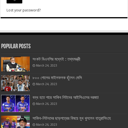
Lost your password?
Popular Posts
সংকট বিএনপির মধ্যেই : তথ্যমন্ত্রী
March 24, 2023
৮০০ গোলের মাইলফলক ছুঁলেন মেসি
March 24, 2023
বন্ধ হতে পারে সাকিব লিটনের আইপিএলের দরজা!
March 26, 2023
সাকিব-লিটনদের ছাড়পত্রের বিষয়ে মুখ খুললেন হাতুরাসিংহে
March 26, 2023