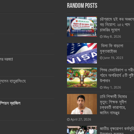
Random Posts
চট্টগ্রামে দুই কর অঞ্চলে
বড় নিয়োগ: ২৫২ পদে
চাকরির সুযোগ
May 8, 2026
ভিসা ফি বাড়লো
যুক্তরাষ্ট্রের
June 19, 2023
ের দরজা!
শিশুর মেধাবিকাশ ও শরী
গঠনে অপরিহার্য ৫টি পুষ্টি
উপাদান
ুললেন হাতুরাসিংহে
May 1, 2026
ঢাবি শিক্ষার্থী মিমোর
মৃত্যু: শিক্ষক সুদীপ
্পিয়ন ব্রাজিল
চক্রবর্তী কারাগারে,
জামিন নামঞ্জুর
April 27, 2026
জাতীয় বৃক্ষরোপণ কর্মসূচি