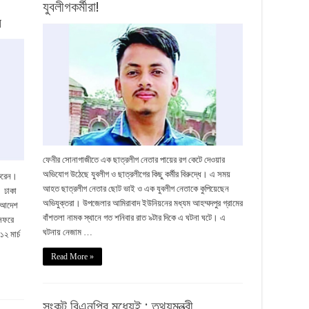
যুবলীগকর্মীরা!
ি
ফেনীর সোনাগাজীতে এক ছাত্রলীগ নেতার পায়ের রগ কেটে দেওয়ার
অভিযোগ উঠেছে যুবলীগ ও ছাত্রলীগের কিছু কর্মীর বিরুদ্ধে। এ সময়
ণ করেন।
আহত ছাত্রলীগ নেতার ছোট ভাই ও এক যুবলীগ নেতাকে কুপিয়েছেন
। ঢাকা
অভিযুক্তরা। উপজেলার আমিরাবাদ ইউনিয়নের মধ্যম আহম্মদপুর গ্রামের
ের আদেশ
বাঁশতলা নামক স্থানে গত শনিবার রাত ৯টার দিকে এ ঘটনা ঘটে। এ
 সফরে
ঘটনায় নেজাম …
২ মার্চ
Read More »
সংকট বিএনপির মধ্যেই : তথ্যমন্ত্রী