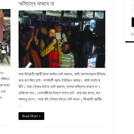
অস্তিত্ব থাকবে না
L
 ১৬
যারা বিদ্রোহী প্রার্থী ট্রাক মার্কার ভোট করবেন, আমি আপনাদেরকে হুঁশিয়ার
 বিভিন্ন
করে বলে দিতে চাই- পার্শ্ববর্তী গ্রাম-ইউনিয়ন আমার। আমি সবাইকে
ের মধ্যে
চিনি। যারা নৌকার বাইরে ভোট করবেন, তাদের অস্তিত্ব থাকবে না ৭
ন এবং
তারিখের পরে। নেতাকর্মীদের উদ্দেশে বলতে চাই- যারা জয় বাংলা, জয়
েন
বঙ্গবন্ধু বলেন। তারা যদি নৌকার বাইরে ভোট করেন। বিদ্রোহী প্রার্থীর
…
Read More »