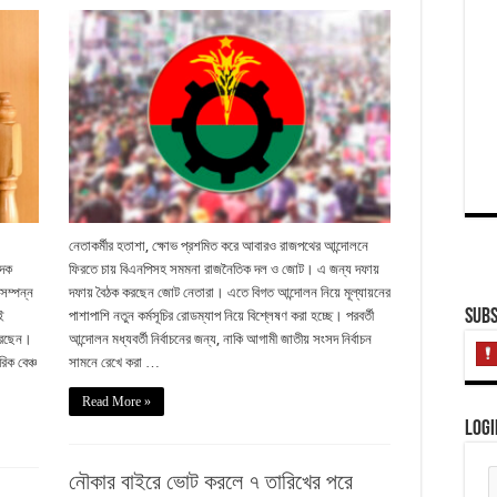
নেতাকর্মীর হতাশা, ক্ষোভ প্রশমিত করে আবারও রাজপথের আন্দোলনে
াদক
ফিরতে চায় বিএনপিসহ সমমনা রাজনৈতিক দল ও জোট। এ জন্য দফায়
 সম্পন্ন
দফায় বৈঠক করছেন জোট নেতারা। এতে বিগত আন্দোলন নিয়ে মূল্যায়নের
Subs
ই
পাশাপাশি নতুন কর্মসূচির রোডম্যাপ নিয়ে বিশ্লেষণ করা হচ্ছে। পরবর্তী
করেছেন।
আন্দোলন মধ্যবর্তী নির্বাচনের জন্য, নাকি আগামী জাতীয় সংসদ নির্বাচন
িক বেঞ্চ
সামনে রেখে করা …
Read More »
Logi
নৌকার বাইরে ভোট করলে ৭ তারিখের পরে