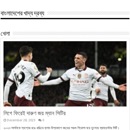
বাংলাদেশের খাদ্য দ্রব্য
খেলা
লিগে ফিরেই দারুণ জয় ম্যান সিটির
December 28, 2023
0
২০২৩ সালটাকে স্বপ্নের রঙে রাঙিয়ে ক্লাব বিশ্বকাপে বছরের পঞ্চম শিরোপা ঘরে তুলেছে ম্যানচেস্টার সিটি।