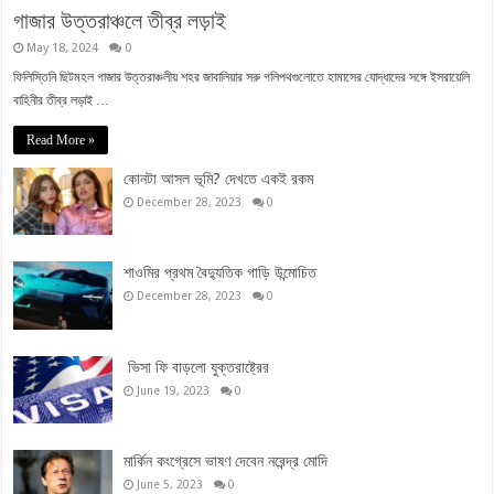
গাজার উত্তরাঞ্চলে তীব্র লড়াই
May 18, 2024
0
ফিলিস্তিনি ছিটমহল গাজার উত্তরাঞ্চলীয় শহর জাবালিয়ার সরু গলিপথগুলোতে হামাসের যোদ্ধাদের সঙ্গে ইসরায়েলি
বাহিনীর তীব্র লড়াই …
Read More »
কোনটা আসল ভূমি? দেখতে একই রকম
December 28, 2023
0
শাওমির প্রথম বৈদ্যুতিক গাড়ি উন্মোচিত
December 28, 2023
0
ভিসা ফি বাড়লো যুক্তরাষ্ট্রের
June 19, 2023
0
মার্কিন কংগ্রেসে ভাষণ দেবেন নরেন্দ্র মোদি
June 5, 2023
0