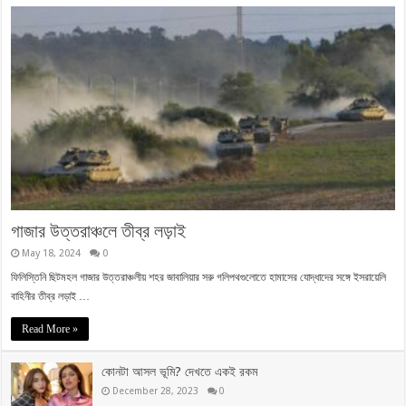
গাজার উত্তরাঞ্চলে তীব্র লড়াই
May 18, 2024
0
ফিলিস্তিনি ছিটমহল গাজার উত্তরাঞ্চলীয় শহর জাবালিয়ার সরু গলিপথগুলোতে হামাসের যোদ্ধাদের সঙ্গে ইসরায়েলি
বাহিনীর তীব্র লড়াই …
Read More »
কোনটা আসল ভূমি? দেখতে একই রকম
December 28, 2023
0