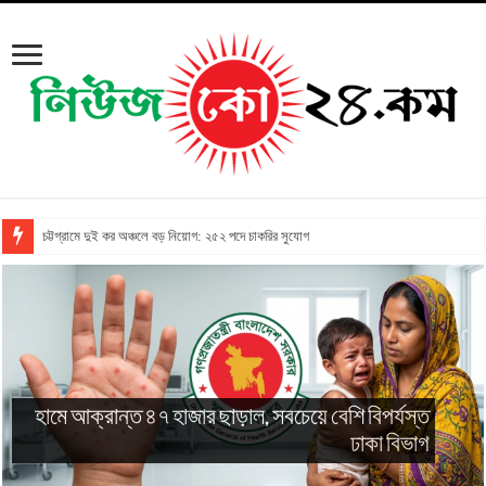
চট্টগ্রামে দুই কর অঞ্চলে বড় নিয়োগ: ২৫২ পদে চাকরির সুযোগ
হামে আক্রান্ত ৪৭ হাজার ছাড়াল, সবচেয়ে বেশি বিপর্যস্ত
ঢাকা বিভাগ