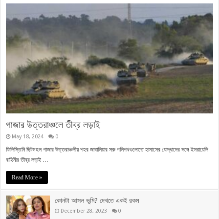
গাজার উত্তরাঞ্চলে তীব্র লড়াই
May 18, 2024
0
ফিলিস্তিনি ছিটমহল গাজার উত্তরাঞ্চলীয় শহর জাবালিয়ার সরু গলিপথগুলোতে হামাসের যোদ্ধাদের সঙ্গে ইসরায়েলি
বাহিনীর তীব্র লড়াই …
Read More »
কোনটা আসল ভূমি? দেখতে একই রকম
December 28, 2023
0