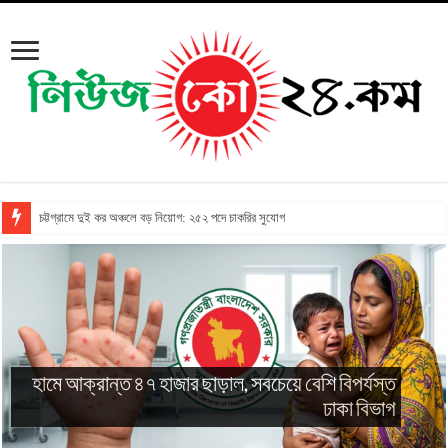
চট্টগ্রামে দুই কর অঞ্চলে বড় নিয়োগ: ২৫২ পদে চাকরির সুযোগ
গির্জায় দুর্ধর্ষ লুট: ফাদারকে বেঁধে টাকা ছিনতাইয়ের
ঘটনায় গ্রেপ্তার ৩