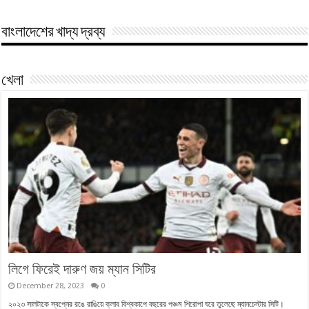
বাংলাদেশের খাদ্য দ্রব্য
খেলা
লিগে ফিরেই দারুণ জয় ম্যান সিটির
December 28, 2023
0
২০২৩ সালটাকে স্বপ্নের রঙে রাঙিয়ে ক্লাব বিশ্বকাপে বছরের পঞ্চম শিরোপা ঘরে তুলেছে ম্যানচেস্টার সিটি।