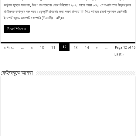
কর্তৃপক্ষ সূত্রে জানা যায়, চিন ও বাংলাদেশের যৌথ বিনিয়োগে ২০২০ সালে পায়রা ১৩২০ মেগাওয়াট তাপ বিদ্যুৎকেন্দ্র
বাণিজ্যিক কার্যক্রম শুরু করে। কেন্দ্রটি চালানোর জন্য কয়লা কিনতে ঋণ দিয়ে আসছে চায়না ন্যাশনাল মেশিনারী
ইমপোর্ট অ্যান্ড এক্সপোর্ট কোম্পানি (সিএমসি)। এপ্রিল …
Read More »
12
« First
...
«
10
11
13
14
»
...
Page 12 of 16
Last »
ফেইজবুকে আমরা