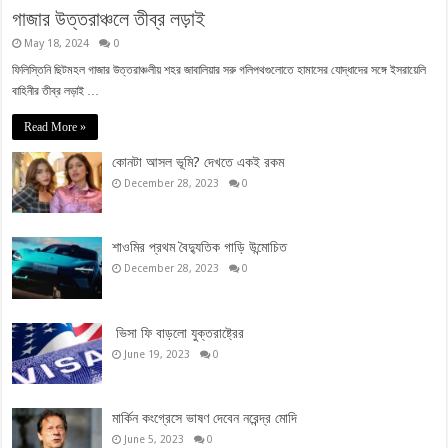
গাজার উত্তরাঞ্চলে তীব্র লড়াই
May 18, 2024
0
ফিলিস্তিনি ছিটমহল গাজার উত্তরাঞ্চলীয় শহর জাবালিয়ার সরু গলিপথগুলোতে হামাসের যোদ্ধাদের সঙ্গে ইসরায়েলি
বাহিনীর তীব্র লড়াই …
Read More »
কোনটা আসল ভূমি? দেখতে একই রকম
December 28, 2023
0
শাওমির প্রথম বৈদ্যুতিক গাড়ি উন্মোচিত
December 28, 2023
0
ভিসা ফি বাড়লো যুক্তরাষ্ট্রের
June 19, 2023
0
মার্কিন কংগ্রেসে ভাষণ দেবেন নরেন্দ্র মোদি
June 5, 2023
0