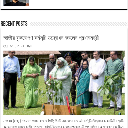
Recent Posts
জাতীয় বৃক্ষরোপণ কর্মসূচি উদ্বোধন করলেন প্রধানমন্ত্রী
June 5, 2023
0
সোমবার (৫ জুন) গণভবনে ফলজ, বনজ ও ঔষধি; তিনটি চারা রোপন করে এই কর্মসূচির উদ্বোধন করেন তিনি। প্রতি
বছরের মতো এবারও জাতীয় বৃক্ষরোপণ কর্মসূচি উদ্বোধন করেছেন প্রধানমন্ত্রী শেখ হাসিনা। এ সময় জলবায়ুর বিরূপ