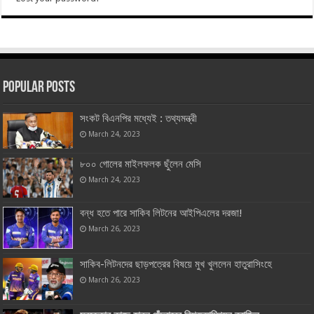
Popular Posts
সংকট বিএনপির মধ্যেই : তথ্যমন্ত্রী
March 24, 2023
৮০০ গোলের মাইলফলক ছুঁলেন মেসি
March 24, 2023
বন্ধ হতে পারে সাকিব লিটনের আইপিএলের দরজা!
March 26, 2023
সাকিব-লিটনদের ছাড়পত্রের বিষয়ে মুখ খুললেন হাতুরাসিংহে
March 26, 2023