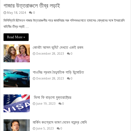
গাজার উত্তরাঞ্চলে তীব্র লড়াই
May 18, 2024
0
ফিলিস্তিনি ছিটমহল গাজার উত্তরাঞ্চলীয় শহর জাবালিয়ার সরু গলিপথগুলোতে হামাসের যোদ্ধাদের সঙ্গে ইসরায়েলি
বাহিনীর তীব্র লড়াই …
Read More »
কোনটা আসল ভূমি? দেখতে একই রকম
December 28, 2023
0
শাওমির প্রথম বৈদ্যুতিক গাড়ি উন্মোচিত
December 28, 2023
0
ভিসা ফি বাড়লো যুক্তরাষ্ট্রের
June 19, 2023
0
মার্কিন কংগ্রেসে ভাষণ দেবেন নরেন্দ্র মোদি
June 5, 2023
0