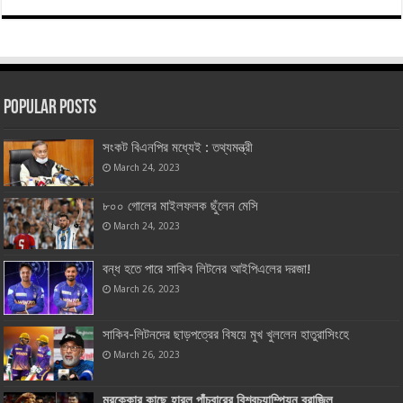
Popular Posts
সংকট বিএনপির মধ্যেই : তথ্যমন্ত্রী
March 24, 2023
৮০০ গোলের মাইলফলক ছুঁলেন মেসি
March 24, 2023
বন্ধ হতে পারে সাকিব লিটনের আইপিএলের দরজা!
March 26, 2023
সাকিব-লিটনদের ছাড়পত্রের বিষয়ে মুখ খুললেন হাতুরাসিংহে
March 26, 2023
মরক্কোর কাছে হারল পাঁচবারের বিশ্বচ্যাম্পিয়ন ব্রাজিল