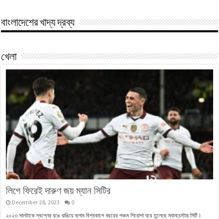
বাংলাদেশের খাদ্য দ্রব্য
খেলা
লিগে ফিরেই দারুণ জয় ম্যান সিটির
December 28, 2023
0
২০২৩ সালটাকে স্বপ্নের রঙে রাঙিয়ে ক্লাব বিশ্বকাপে বছরের পঞ্চম শিরোপা ঘরে তুলেছে ম্যানচেস্টার সিটি।