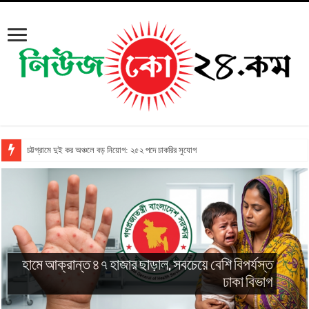
চট্টগ্রামে দুই কর অঞ্চলে বড় নিয়োগ: ২৫২ পদে চাকরির সুযোগ
গির্জায় দুর্ধর্ষ লুট: ফাদারকে বেঁধে টাকা ছিনতাইয়ের
ঘটনায় গ্রেপ্তার ৩