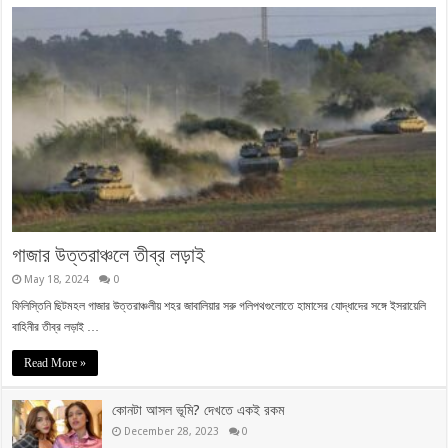
গাজার উত্তরাঞ্চলে তীব্র লড়াই
May 18, 2024
0
ফিলিস্তিনি ছিটমহল গাজার উত্তরাঞ্চলীয় শহর জাবালিয়ার সরু গলিপথগুলোতে হামাসের যোদ্ধাদের সঙ্গে ইসরায়েলি
বাহিনীর তীব্র লড়াই …
Read More »
কোনটা আসল ভূমি? দেখতে একই রকম
December 28, 2023
0