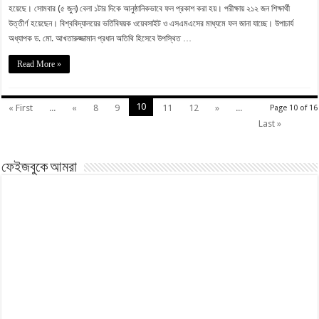
হয়েছে। সোমবার (৫ জুন) বেলা ১টার দিকে আনুষ্ঠানিকভাবে ফল প্রকাশ করা হয়। পরীক্ষায় ২১২ জন শিক্ষার্থী
উত্তীর্ণ হয়েছেন। বিশ্ববিদ্যালয়ের ভর্তিবিষয়ক ওয়েবসাইট ও এসএমএসের মাধ্যমে ফল জানা যাচ্ছে। উপাচার্য
অধ্যাপক ড. মো. আখতারুজ্জামান প্রধান অতিথি হিসেবে উপস্থিত …
Read More »
10
« First
...
«
8
9
11
12
»
...
Page 10 of 16
Last »
ফেইজবুকে আমরা