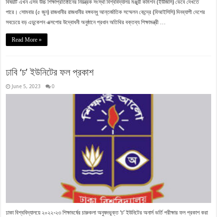
বিষয়টি এখন এসব উচ্চ শিক্ষাপ্রতিষ্ঠানের নিয়ন্ত্রক সংস্থা বিশ্ববিদ্যালয় মঞ্জুরী কমিশন (ইউজিসি) ভেবে দেখতে
পারে। সোমবার (৫ জুন) রাজধানীর রাজধানীর বঙ্গবন্ধু আন্তর্জাতিক সম্মেলন কেন্দ্রে (বিআইসিসি) দিনব্যাপী দেশের
সবচেয়ে বড় এডুকেশন এক্সপোর উদ্বোধনী অনুষ্ঠানে প্রধান অতিথির বক্তব্য শিক্ষামন্ত্রী …
Read More »
ঢাবি ‘চ’ ইউনিটের ফল প্রকাশ
June 5, 2023
0
ঢাকা বিশ্ববিদ্যালয়ে ২০২২-২৩ শিক্ষাবর্ষের চারুকলা অনুষদভুক্ত ‘চ’ ইউনিটের অনার্স ভর্তি পরীক্ষার ফল প্রকাশ করা