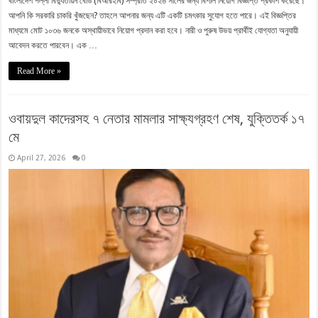
বাংলাদেশ পল্লী বিদ্যুতায়ন বোর্ড (বিআরইবি) সম্প্রতি ২০২৬ সালের জন্য বিশাল নিয়োগ বিজ্ঞপ্তি প্রকাশ করেছে।
আপনি কি সরকারি চাকরি খুঁজছেন? তাহলে আপনার জন্য এটি একটি চমৎকার সুযোগ হতে পারে। এই বিজ্ঞপ্তির
মাধ্যমে মোট ১০৩৬ জনকে অস্থায়ীভাবে নিয়োগ প্রদান করা হবে। নারী ও পুরুষ উভয় প্রার্থীই যোগ্যতা অনুযায়ী
আবেদন করতে পারবেন। এক …
Read More »
ওবায়দুল কাদেরসহ ৭ নেতার মামলার সাক্ষ্যগ্রহণ শেষ, যুক্তিতর্ক ১৭
মে
April 27, 2026
0