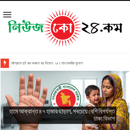
চট্টগ্রামে দুই কর অঞ্চলে বড় নিয়োগ: ২৫২ পদে চাকরির সুযোগ
গির্জায় দুর্ধর্ষ লুট: ফাদারকে বেঁধে টাকা ছিনতাইয়ের ঘটনায়
গ্রেপ্তার ৩