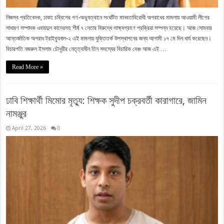
নিজস্ব প্রতিবেদক, ঢাকা: চব্বিশের গণ-অভ্যুত্থানে সংঘটিত মানবতাবিরোধী অপরাধের মামলায় আওয়ামী লীগের
সাধারণ সম্পাদক ওবায়দুল কাদেরসহ শীর্ষ ৭ নেতার বিরুদ্ধে সাক্ষ্যগ্রহণ প্রক্রিয়া সম্পন্ন হয়েছে। আজ সোমবার
আন্তর্জাতিক অপরাধ ট্রাইব্যুনাল-২ এই মামলায় যুক্তিতর্ক উপস্থাপনের জন্য আগামী ১৭ মে দিন ধার্য করেছেন।
বিচারপতি নজরুল ইসলাম চৌধুরীর নেতৃত্বাধীন তিন সদস্যের বিচারিক বেঞ্চ আজ এই …
Read More »
ঢাবি শিক্ষার্থী মিমোর মৃত্যু: শিক্ষক সুদীপ চক্রবর্তী কারাগারে, জামিন
নামঞ্জুর
April 27, 2026
0