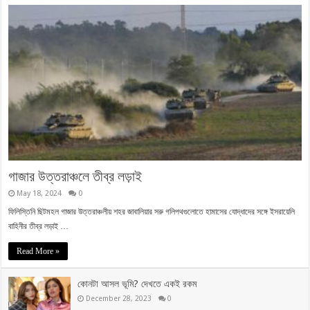
গাজার উত্তরাঞ্চলে তীব্র লড়াই
May 18, 2024
0
ফিলিস্তিনি ছিটমহল গাজার উত্তরাঞ্চলীয় শহর জাবালিয়ার সরু গলিপথগুলোতে হামাসের যোদ্ধাদের সঙ্গে ইসরায়েলি
বাহিনীর তীব্র লড়াই …
Read More »
কোনটা আসল ভূমি? দেখতে একই রকম
December 28, 2023
0