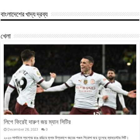
বাংলাদেশের খাদ্য দ্রব্য
খেলা
লিগে ফিরেই দারুণ জয় ম্যান সিটির
December 28, 2023
0
২০২৩ সালটাকে স্বপ্নের রঙে রাঙিয়ে ক্লাব বিশ্বকাপে বছরের পঞ্চম শিরোপা ঘরে তুলেছে ম্যানচেস্টার সিটি।