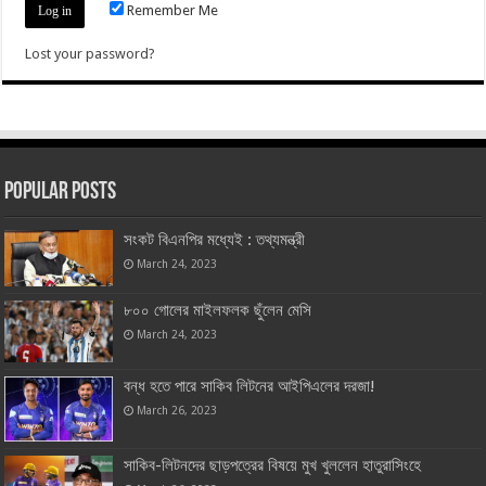
Remember Me
Lost your password?
Popular Posts
সংকট বিএনপির মধ্যেই : তথ্যমন্ত্রী
March 24, 2023
৮০০ গোলের মাইলফলক ছুঁলেন মেসি
March 24, 2023
বন্ধ হতে পারে সাকিব লিটনের আইপিএলের দরজা!
March 26, 2023
সাকিব-লিটনদের ছাড়পত্রের বিষয়ে মুখ খুললেন হাতুরাসিংহে