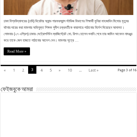
ঢাকা বিশ্ববিদ্যালয়ের (ঢাবি) থিয়েটার অ্যান্ড পারফরম্যান্স স্টাডিজ বিভাগের শিক্ষার্থী মুনিরা মাহজাবিন মিমোর মৃত্যুর
ঘটনায় দায়ের করা মামলায় অভিযুক্ত শিক্ষক সুদীপ চক্রবর্তীকে কারাগারে পাঠানোর নির্দেশ দিয়েছেন আদালত।
সোমবার (২৭ এপ্রিল) ঢাকার মেট্রোপলিটন ম্যাজিস্ট্রেট মো. রিপন হোসেন শুনানি শেষে তার জামিন আবেদন নামঞ্জুর
করে তাকে জেল হাজতে পাঠানোর আদেশ দেন। মামলার সূত্রে …
Read More »
3
«
1
2
4
5
»
10
...
Last »
Page 3 of 16
ফেইজবুকে আমরা