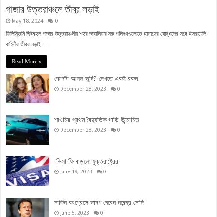
গাজার উত্তরাঞ্চলে তীব্র লড়াই
May 18, 2024
0
ফিলিস্তিনি ছিটমহল গাজার উত্তরাঞ্চলীয় শহর জাবালিয়ার সরু গলিপথগুলোতে হামাসের যোদ্ধাদের সঙ্গে ইসরায়েলি
বাহিনীর তীব্র লড়াই …
Read More »
কোনটা আসল ভূমি? দেখতে একই রকম
December 28, 2023
0
শাওমির প্রথম বৈদ্যুতিক গাড়ি উন্মোচিত
December 28, 2023
0
ভিসা ফি বাড়লো যুক্তরাষ্ট্রের
June 19, 2023
0
মার্কিন কংগ্রেসে ভাষণ দেবেন নরেন্দ্র মোদি
June 5, 2023
0