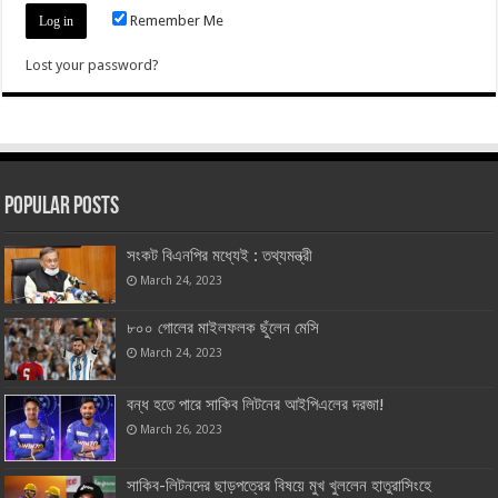
Remember Me
Lost your password?
Popular Posts
সংকট বিএনপির মধ্যেই : তথ্যমন্ত্রী
March 24, 2023
৮০০ গোলের মাইলফলক ছুঁলেন মেসি
March 24, 2023
বন্ধ হতে পারে সাকিব লিটনের আইপিএলের দরজা!
March 26, 2023
সাকিব-লিটনদের ছাড়পত্রের বিষয়ে মুখ খুললেন হাতুরাসিংহে