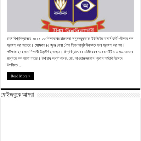
ঢাকা বিশ্ববিদ্যালয়ে ২০২২-২৩ শিক্ষাবর্ষের চারুকলা অনুষদভুক্ত ‘চ’ ইউনিটের অনার্স ভর্তি পরীক্ষার ফল
প্রকাশ করা হয়েছে। সোমবার (৫ জুন) বেলা ১টার দিকে আনুষ্ঠানিকভাবে ফল প্রকাশ করা হয়।
পরীক্ষায় ২১২ জন শিক্ষার্থী উত্তীর্ণ হয়েছেন। বিশ্ববিদ্যালয়ের ভর্তিবিষয়ক ওয়েবসাইট ও এসএমএসের
মাধ্যমে ফল জানা যাচ্ছে। উপাচার্য অধ্যাপক ড. মো. আখতারুজ্জামান প্রধান অতিথি হিসেবে
উপস্থিত …
Read More »
ফেইজবুকে আমরা