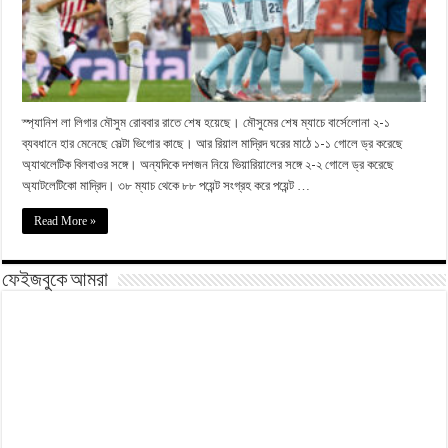
স্প্যানিশ লা লিগার মৌসুম রোববার রাতে শেষ হয়েছে। মৌসুমের শেষ ম্যাচে বার্সেলোনা ২-১
ব্যবধানে হার মেনেছে সেল্টা ভিগোর কাছে। আর রিয়াল মাদ্রিদ ঘরের মাঠে ১-১ গোলে ড্র করেছে
অ্যাথলেটিক বিলবাওর সঙ্গে। অন্যদিকে দশজন নিয়ে ভিয়ারিয়ালের সঙ্গে ২-২ গোলে ড্র করেছে
অ্যাটলেটিকো মাদ্রিদ। ৩৮ ম্যাচ থেকে ৮৮ পয়েন্ট সংগ্রহ করে পয়েন্ট …
Read More »
ফেইজবুকে আমরা