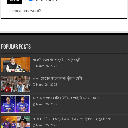
Lost your password?
Popular Posts
সংকট বিএনপির মধ্যেই : তথ্যমন্ত্রী
March 24, 2023
৮০০ গোলের মাইলফলক ছুঁলেন মেসি
March 24, 2023
বন্ধ হতে পারে সাকিব লিটনের আইপিএলের দরজা!
March 26, 2023
সাকিব-লিটনদের ছাড়পত্রের বিষয়ে মুখ খুললেন হাতুরাসিংহে
March 26, 2023