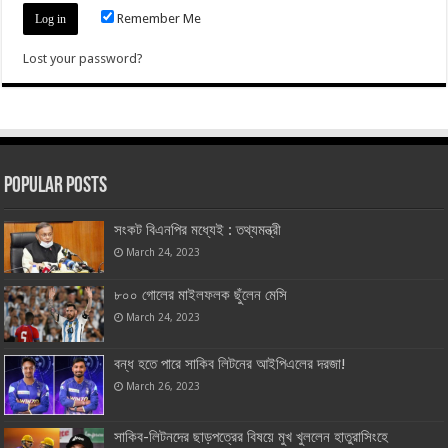
Remember Me
Lost your password?
Popular Posts
সংকট বিএনপির মধ্যেই : তথ্যমন্ত্রী
March 24, 2023
৮০০ গোলের মাইলফলক ছুঁলেন মেসি
March 24, 2023
বন্ধ হতে পারে সাকিব লিটনের আইপিএলের দরজা!
March 26, 2023
সাকিব-লিটনদের ছাড়পত্রের বিষয়ে মুখ খুললেন হাতুরাসিংহে