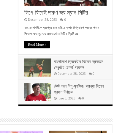
লিগে ফিরেই দারুণ জয় ম্যান সিটির
December 28, 2023
0
২০২৩ সালটাকে স্বপ্নের রঙে রাঙিয়ে ক্লাব বিশ্বকাপে বছরের পঞ্চম
শিরোপা ঘরে তুলেছে ম্যানচেস্টার সিটি। প্রিমিয়ার …
Read More »
বাংলাদেশি ক্রিকেটার হিসেবে দ্রুততম
সেঞ্চুরির রেকর্ড গড়লেন
December 28, 2023
0
টেস্ট দলে দিপু-মুশফিক, ব্যাখ্যা দিলেন
প্রধান নির্বাচক
June 5, 2023
0