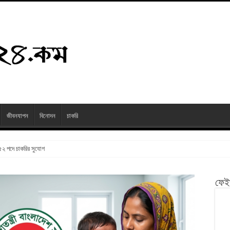
জীবনযাপন
বিনোদন
চাকরি
২৫২ পদে চাকরির সুযোগ
ফেই