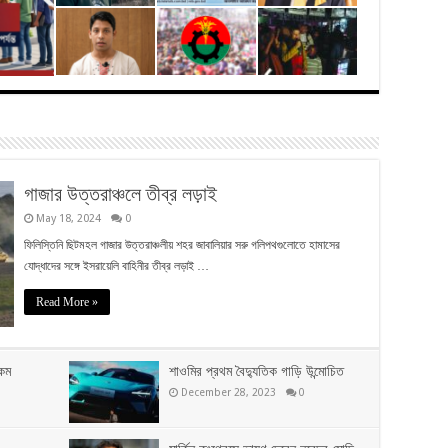
গাজার উত্তরাঞ্চলে তীব্র লড়াই
May 18, 2024
0
ফিলিস্তিনি ছিটমহল গাজার উত্তরাঞ্চলীয় শহর জাবালিয়ার সরু গলিপথগুলোতে হামাসের
যোদ্ধাদের সঙ্গে ইসরায়েলি বাহিনীর তীব্র লড়াই …
Read More »
কম
শাওমির প্রথম বৈদ্যুতিক গাড়ি উন্মোচিত
December 28, 2023
0