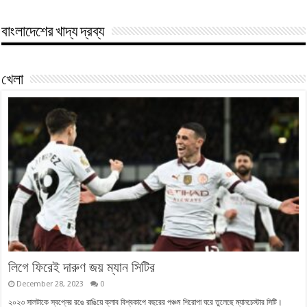
বাংলাদেশের খাদ্য দ্রব্য
খেলা
লিগে ফিরেই দারুণ জয় ম্যান সিটির
December 28, 2023
0
২০২৩ সালটাকে স্বপ্নের রঙে রাঙিয়ে ক্লাব বিশ্বকাপে বছরের পঞ্চম শিরোপা ঘরে তুলেছে ম্যানচেস্টার সিটি।