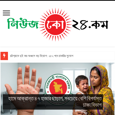
চট্টগ্রামে দুই কর অঞ্চলে বড় নিয়োগ: ২৫২ পদে চাকরির সুযোগ
গির্জায় দুর্ধর্ষ লুট: ফাদারকে বেঁধে টাকা ছিনতাইয়ের
ঘটনায় গ্রেপ্তার ৩