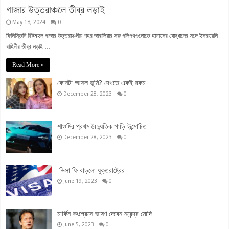
গাজার উত্তরাঞ্চলে তীব্র লড়াই
May 18, 2024
0
ফিলিস্তিনি ছিটমহল গাজার উত্তরাঞ্চলীয় শহর জাবালিয়ার সরু গলিপথগুলোতে হামাসের যোদ্ধাদের সঙ্গে ইসরায়েলি
বাহিনীর তীব্র লড়াই …
Read More »
কোনটা আসল ভূমি? দেখতে একই রকম
December 28, 2023
0
শাওমির প্রথম বৈদ্যুতিক গাড়ি উন্মোচিত
December 28, 2023
0
ভিসা ফি বাড়লো যুক্তরাষ্ট্রের
June 19, 2023
0
মার্কিন কংগ্রেসে ভাষণ দেবেন নরেন্দ্র মোদি
June 5, 2023
0