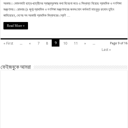
সরকার। কোমলমতি ছাত্র-ছাত্রীদের স্বাস্থ্যসুরক্ষার কথা বিবেচনা করে এ সিদ্ধান্ত নিয়েছে প্রাথমিক ও গণশিক্ষা
মন্ত্রণালয়। রোববার (৪ জুন) প্রাথমিক ও গণশিক্ষা মন্ত্রণালয়ের জনসংযোগ কর্মকর্তা মাহবুবুর রহমান তুহিন
জানিয়েছেন, দেশের সব সরকারি প্রাথমিক বিদ্যালয়ের শ্রেণি …
Read More »
9
« First
...
«
7
8
10
11
»
...
Page 9 of 16
Last »
ফেইজবুকে আমরা