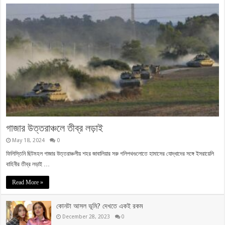
গাজার উত্তরাঞ্চলে তীব্র লড়াই
May 18, 2024
0
ফিলিস্তিনি ছিটমহল গাজার উত্তরাঞ্চলীয় শহর জাবালিয়ার সরু গলিপথগুলোতে হামাসের যোদ্ধাদের সঙ্গে ইসরায়েলি
বাহিনীর তীব্র লড়াই …
Read More »
কোনটা আসল ভূমি? দেখতে একই রকম
December 28, 2023
0