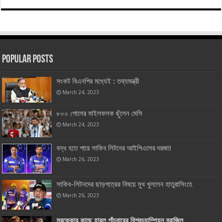
Popular Posts
সংকট বিএনপির মধ্যেই : তথ্যমন্ত্রী
March 24, 2023
৮০০ গোলের মাইলফলক ছুঁলেন মেসি
March 24, 2023
বন্ধ হতে পারে সাকিব লিটনের আইপিএলের দরজা!
March 26, 2023
সাকিব-লিটনদের ছাড়পত্রের বিষয়ে মুখ খুললেন হাতুরাসিংহে
March 26, 2023
মরক্কোর কাছে হারল পাঁচবারের বিশ্বচ্যাম্পিয়ন ব্রাজিল