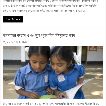
(বিআইসিসি) দিনব্যাপী এই এক্সপোর আয়োজন করেছে এডুকেশন রিপোর্টার্স অ্যাসোসিয়েশন, বাংলাদেশ (ইরাব)।
এতে ৬০টির বেশি সরকারি-বেসরকারি বিশ্ববিদ্যালয়, পলিটেকনিক ইন্সটিটিউটসহ বিভিন্ন ধরনের শিক্ষাপ্রতিষ্ঠান
তাদের গবেষণা, প্রকাশনা ও উদ্ভাবন নিয়ে হাজির থাকবে। সকাল ৯টা থেকে শুরু হয়ে রাত ৮টা …
Read More »
দাবদাহের কারণে ৫-৮ জুন প্রাথমিক বিদ্যালয় বন্ধ
June 5, 2023
0
তীব্র দাবদাহের কারণে আগামী ৫ থকে ৮ জুন পর্যন্ত দেশের সব প্রাথমিক বিদ্যালয় বন্ধ রাখার সিদ্ধান্ত নিয়েছে