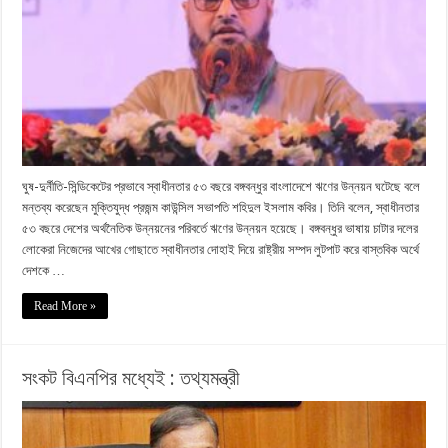
ঘুষ-দুর্নীতি-সিন্ডিকেটের প্রভাবে স্বাধীনতার ৫৩ বছরে বঙ্গবন্ধুর বাংলাদেশে ঋণের উন্নয়ন ঘটেছে বলে
মন্তব্য করেছেন মুক্তিযুদ্ধ প্রজন্ম কাউন্সিল সভাপতি শহিদুল ইসলাম কবির। তিনি বলেন, স্বাধীনতার
৫৩ বছরে দেশের অর্থনৈতিক উন্নয়নের পরিবর্তে ঋণের উন্নয়ন হয়েছে। বঙ্গবন্ধুর ভাষায় চাটার দলের
লোকেরা নিজেদের আখের গোছাতে স্বাধীনতার দোহাই দিয়ে রাষ্ট্রীয় সম্পদ লুটপাট করে বাস্তবিক অর্থে
দেশকে …
Read More »
সংকট বিএনপির মধ্যেই : তথ্যমন্ত্রী