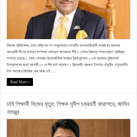
নিজস্ব প্রতিবেদক, ঢাকা: চব্বিশের গণ-অভ্যুত্থানে সংঘটিত মানবতাবিরোধী অপরাধের মামলায়
আওয়ামী লীগের সাধারণ সম্পাদক ওবায়দুল কাদেরসহ শীর্ষ ৭ নেতার বিরুদ্ধে সাক্ষ্যগ্রহণ প্রক্রিয়া
সম্পন্ন হয়েছে। আজ সোমবার আন্তর্জাতিক অপরাধ ট্রাইব্যুনাল-২ এই মামলায় যুক্তিতর্ক
উপস্থাপনের জন্য আগামী ১৭ মে দিন ধার্য করেছেন। বিচারপতি নজরুল ইসলাম চৌধুরীর নেতৃত্বাধীন
তিন সদস্যের বিচারিক বেঞ্চ আজ এই …
Read More »
ঢাবি শিক্ষার্থী মিমোর মৃত্যু: শিক্ষক সুদীপ চক্রবর্তী কারাগারে, জামিন
নামঞ্জুর