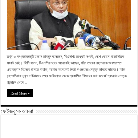
তথ্য ও সম্প্রচারমন্ত্রী হাছান মাহমুদ বলেছেন, ‘বিএনপির মধ্যেই সংকট, দেশে কোনো রাজনৈতিক
সংকট নেই।’ তিনি বলেন, বিএনপির মধ্যে অনেকেই আছেন, যাঁরা তারেক রহমানকে ভারপ্রাপ্ত
চেয়ারম্যান হিসেবে মানতে নারাজ, আবার অনেকেই মির্জা ফখরুলের নেতৃত্ব মানতে নারাজ। আজ
বৃহস্পতিবার দুপুরে সচিবালয়ে তথ্য অধিদপ্তর থেকে প্রকাশিত ‘বিজয়ের কথা বলবো’ গ্রন্থের মোড়ক
উন্মোচন শেষে …
Read More »
ফেইজবুকে আমরা