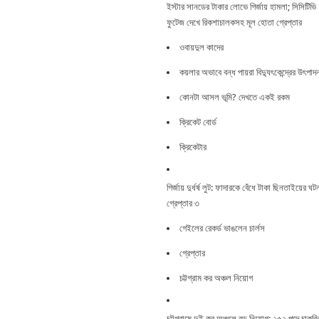
ইস্টার সানডের টাকার লোভে গির্জায় হামলা; সিসিটিভি
ফুটেজ দেখে রিকশাচালকসহ মূল হোতা গ্রেপ্তার
ওবায়দুল কাদের
কয়লার অভাবে বন্ধ পায়রা বিদ্যুৎকেন্দ্রের উৎপাদ
কোনটা আসল ভূমি? দেখতে একই রকম
ক্রিকেট বোর্ড
ক্রিকেটার
গির্জায় দুর্ধর্ষ লুট: ফাদারকে বেঁধে টাকা ছিনতাইয়ের ঘট
গ্রেপ্তার ৩
গেইলের রেকর্ড ভাঙলেন চার্লস
গ্রেপ্তার
চট্টগ্রাম কর অঞ্চল নিয়োগ
চট্টগ্রামে দুই কর অঞ্চলে বড় নিয়োগ: ২৫২ পদে চাকরি