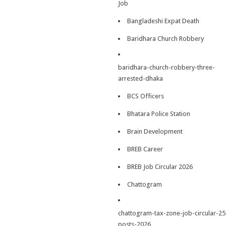
Job
Bangladeshi Expat Death
Baridhara Church Robbery
baridhara-church-robbery-three-
arrested-dhaka
BCS Officers
Bhatara Police Station
Brain Development
BREB Career
BREB Job Circular 2026
Chattogram
chattogram-tax-zone-job-circular-25
posts-2026