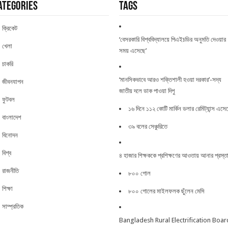
ategories
Tags
ক্রিকেট
‘বেসরকারি বিশ্ববিদ্যালয়ে পিএইচডির অনুমতি দেওয়ার
খেলা
সময় এসেছে’
চাকরি
‘মানসিকভাবে আরও শক্তিশালী হওয়া দরকার’-সদ্য
জীবনযাপন
জাতীয় দলে ডাক পাওয়া দিপু
ফুটবল
১৬ দিনে ১১২ কোটি মার্কিন ডলার রেমিট্যান্স এসে
বাংলাদেশ
৩৯ বলের সেঞ্চুরিতে
বিনোদন
বিশ্ব
৪ হাজার শিক্ষককে প্রশিক্ষণের আওতায় আনার প্রস্ত
রাজনীতি
৮০০ গোল
শিক্ষা
৮০০ গোলের মাইলফলক ছুঁলেন মেসি
সাম্প্রতিক
Bangladesh Rural Electrification Boar