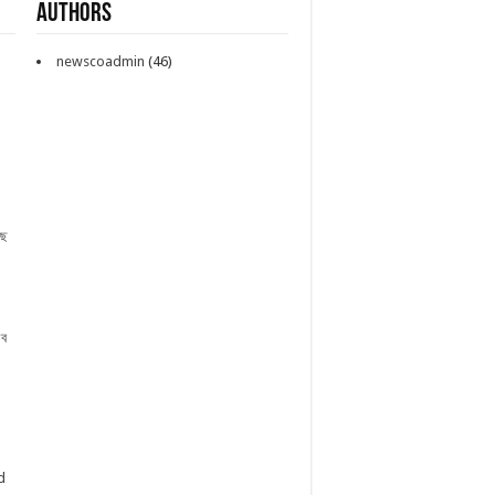
Authors
newscoadmin
(46)
ছে
াব
d