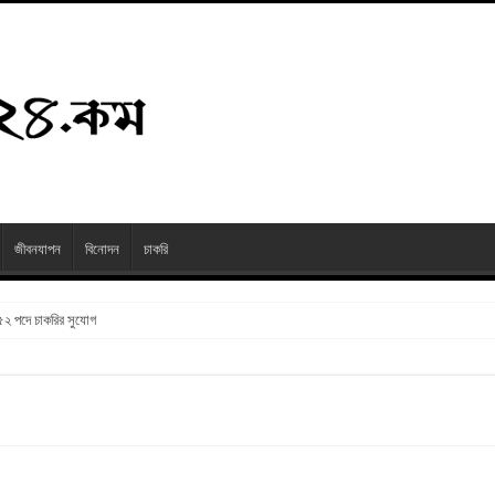
জীবনযাপন
বিনোদন
চাকরি
২৫২ পদে চাকরির সুযোগ